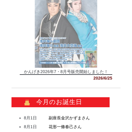
かんげき2026年7・8月号販売開始しました！
2026/6/25
今月のお誕生日
8月1日
副座長
金沢
かずま
さん
8月1日
花形
一條
春己
さん