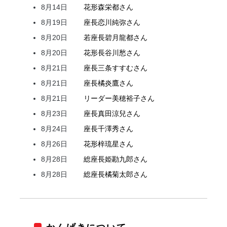
8月14日
花形
森
栄都
さん
8月19日
座長
恋川
純弥
さん
8月20日
若座長
碧月
龍都
さん
8月20日
花形
長谷川
愁
さん
8月21日
座長
三条
すすむ
さん
8月21日
座長
橘
炎鷹
さん
8月21日
リーダー
美穂
裕子
さん
8月23日
座長
真田
涼兒
さん
8月24日
座長
千澤
秀
さん
8月26日
花形
梓
琉星
さん
8月28日
総座長
姫
勘九郎
さん
8月28日
総座長
橘
菊太郎
さん