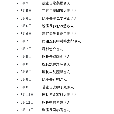
8月3日
総座長
龍
美麗
さん
8月5日
二代目
藤間
智太郎
さん
8月6日
総座長
里見
要次郎
さん
8月6日
総座長
おおみ
悠
さん
8月6日
責任者
浅井
正二郎
さん
8月7日
勇組座長
中村
時太郎
さん
8月7日
澤村
悠介
さん
8月8日
座長
長縄
龍郎
さん
8月8日
座長
浅井
海斗
さん
8月8日
座長
里見
龍星
さん
8月8日
総座長
春駒
さん
8月8日
若座長
兜
獅子丸
さん
8月11日
座長
博多家
桃太郎
さん
8月11日
座長
中村
喜道
さん
8月11日
副座長
司
春香
さん