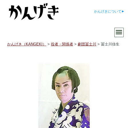
かんげきについて
かんげき（KANGEKI）
>
役者・関係者
>
劇団冨士川
>
冨士川佳生