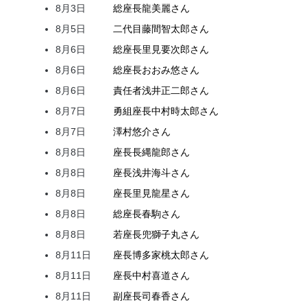
8月3日
総座長
龍
美麗
さん
8月5日
二代目
藤間
智太郎
さん
8月6日
総座長
里見
要次郎
さん
8月6日
総座長
おおみ
悠
さん
8月6日
責任者
浅井
正二郎
さん
8月7日
勇組座長
中村
時太郎
さん
8月7日
澤村
悠介
さん
8月8日
座長
長縄
龍郎
さん
8月8日
座長
浅井
海斗
さん
8月8日
座長
里見
龍星
さん
8月8日
総座長
春駒
さん
8月8日
若座長
兜
獅子丸
さん
8月11日
座長
博多家
桃太郎
さん
8月11日
座長
中村
喜道
さん
8月11日
副座長
司
春香
さん