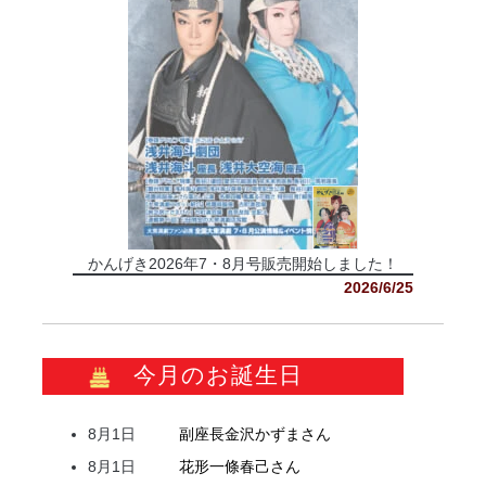
かんげき2026年7・8月号販売開始しました！
2026/6/25
今月のお誕生日
8月1日
副座長
金沢
かずま
さん
8月1日
花形
一條
春己
さん