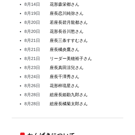
8月14日
花形
森
栄都
さん
8月19日
座長
恋川
純弥
さん
8月20日
若座長
碧月
龍都
さん
8月20日
花形
長谷川
愁
さん
8月21日
座長
三条
すすむ
さん
8月21日
座長
橘
炎鷹
さん
8月21日
リーダー
美穂
裕子
さん
8月23日
座長
真田
涼兒
さん
8月24日
座長
千澤
秀
さん
8月26日
花形
梓
琉星
さん
8月28日
総座長
姫
勘九郎
さん
8月28日
総座長
橘
菊太郎
さん