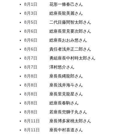
8月1日
花形
一條
春己
さん
8月3日
総座長
龍
美麗
さん
8月5日
二代目
藤間
智太郎
さん
8月6日
総座長
里見
要次郎
さん
8月6日
総座長
おおみ
悠
さん
8月6日
責任者
浅井
正二郎
さん
8月7日
勇組座長
中村
時太郎
さん
8月7日
澤村
悠介
さん
8月8日
座長
長縄
龍郎
さん
8月8日
座長
浅井
海斗
さん
8月8日
座長
里見
龍星
さん
8月8日
総座長
春駒
さん
8月8日
若座長
兜
獅子丸
さん
8月11日
座長
博多家
桃太郎
さん
8月11日
座長
中村
喜道
さん