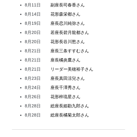
8月11日
副座長
司
春香
さん
8月14日
花形
森
栄都
さん
8月19日
座長
恋川
純弥
さん
8月20日
若座長
碧月
龍都
さん
8月20日
花形
長谷川
愁
さん
8月21日
座長
三条
すすむ
さん
8月21日
座長
橘
炎鷹
さん
8月21日
リーダー
美穂
裕子
さん
8月23日
座長
真田
涼兒
さん
8月24日
座長
千澤
秀
さん
8月26日
花形
梓
琉星
さん
8月28日
総座長
姫
勘九郎
さん
8月28日
総座長
橘
菊太郎
さん