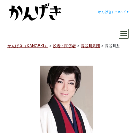
かんげきについて
かんげき（KANGEKI）
>
役者・関係者
>
長谷川劇団
>
長谷川愁