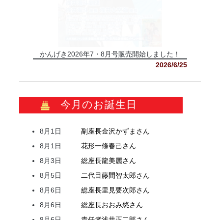
かんげき2026年7・8月号販売開始しました！
2026/6/25
今月のお誕生日
8月1日
副座長
金沢
かずま
さん
8月1日
花形
一條
春己
さん
8月3日
総座長
龍
美麗
さん
8月5日
二代目
藤間
智太郎
さん
8月6日
総座長
里見
要次郎
さん
8月6日
総座長
おおみ
悠
さん
8月6日
責任者
浅井
正二郎
さん