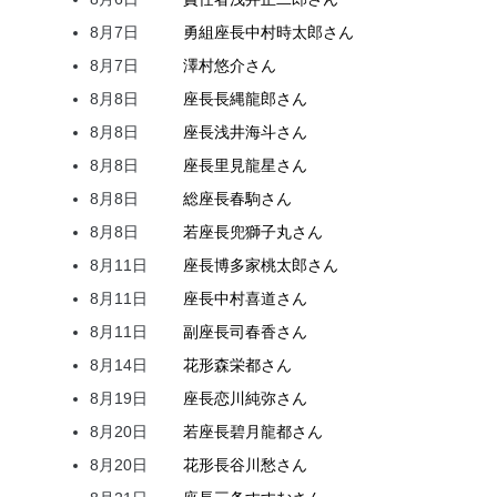
8月7日
勇組座長
中村
時太郎
さん
8月7日
澤村
悠介
さん
8月8日
座長
長縄
龍郎
さん
8月8日
座長
浅井
海斗
さん
8月8日
座長
里見
龍星
さん
8月8日
総座長
春駒
さん
8月8日
若座長
兜
獅子丸
さん
8月11日
座長
博多家
桃太郎
さん
8月11日
座長
中村
喜道
さん
8月11日
副座長
司
春香
さん
8月14日
花形
森
栄都
さん
8月19日
座長
恋川
純弥
さん
8月20日
若座長
碧月
龍都
さん
8月20日
花形
長谷川
愁
さん