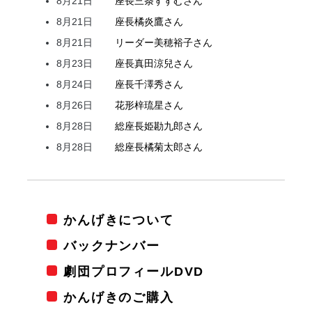
8月21日
座長
三条
すすむ
さん
8月21日
座長
橘
炎鷹
さん
8月21日
リーダー
美穂
裕子
さん
8月23日
座長
真田
涼兒
さん
8月24日
座長
千澤
秀
さん
8月26日
花形
梓
琉星
さん
8月28日
総座長
姫
勘九郎
さん
8月28日
総座長
橘
菊太郎
さん
かんげきについて
バックナンバー
劇団プロフィールDVD
かんげきのご購入