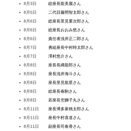
8月3日
総座長
龍
美麗
さん
8月5日
二代目
藤間
智太郎
さん
8月6日
総座長
里見
要次郎
さん
8月6日
総座長
おおみ
悠
さん
8月6日
責任者
浅井
正二郎
さん
8月7日
勇組座長
中村
時太郎
さん
8月7日
澤村
悠介
さん
8月8日
座長
長縄
龍郎
さん
8月8日
座長
浅井
海斗
さん
8月8日
座長
里見
龍星
さん
8月8日
総座長
春駒
さん
8月8日
若座長
兜
獅子丸
さん
8月11日
座長
博多家
桃太郎
さん
8月11日
座長
中村
喜道
さん
8月11日
副座長
司
春香
さん