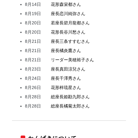
8月14日
花形
森
栄都
さん
8月19日
座長
恋川
純弥
さん
8月20日
若座長
碧月
龍都
さん
8月20日
花形
長谷川
愁
さん
8月21日
座長
三条
すすむ
さん
8月21日
座長
橘
炎鷹
さん
8月21日
リーダー
美穂
裕子
さん
8月23日
座長
真田
涼兒
さん
8月24日
座長
千澤
秀
さん
8月26日
花形
梓
琉星
さん
8月28日
総座長
姫
勘九郎
さん
8月28日
総座長
橘
菊太郎
さん