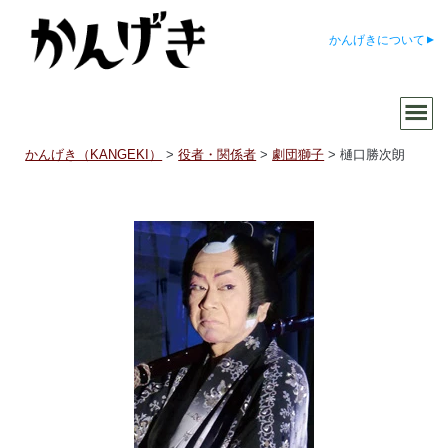
かんげきについて
かんげき（KANGEKI）
>
役者・関係者
>
劇団獅子
>
樋口勝次朗