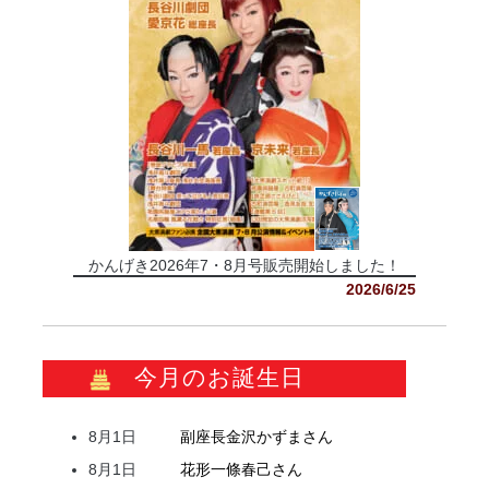
かんげき2026年7・8月号販売開始しました！
2026/6/25
今月のお誕生日
8月1日
副座長
金沢
かずま
さん
8月1日
花形
一條
春己
さん