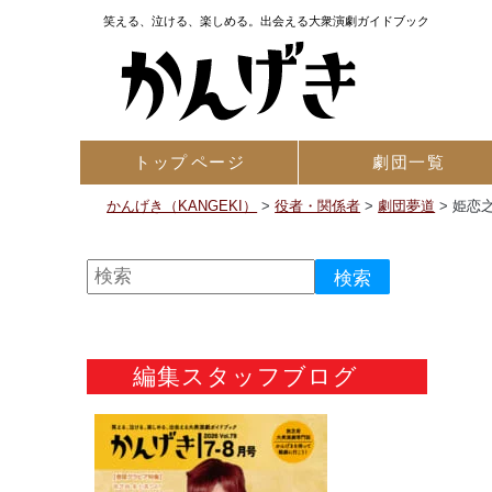
笑える、泣ける、楽しめる。出会える大衆演劇ガイドブック
トップ
ページ
劇団一覧
かんげき（KANGEKI）
>
役者・関係者
>
劇団夢道
>
姫恋
編集スタッフブログ