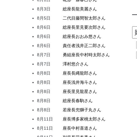
8月3日
総座長
龍
美麗
さん
8月5日
二代目
藤間
智太郎
さん
8月6日
総座長
里見
要次郎
さん
8月6日
総座長
おおみ
悠
さん
8月6日
責任者
浅井
正二郎
さん
8月7日
勇組座長
中村
時太郎
さん
8月7日
澤村
悠介
さん
8月8日
座長
長縄
龍郎
さん
8月8日
座長
浅井
海斗
さん
8月8日
座長
里見
龍星
さん
8月8日
総座長
春駒
さん
8月8日
若座長
兜
獅子丸
さん
8月11日
座長
博多家
桃太郎
さん
8月11日
座長
中村
喜道
さん