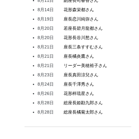
8月11日
副座長
司
春香
さん
8月14日
花形
森
栄都
さん
8月19日
座長
恋川
純弥
さん
8月20日
若座長
碧月
龍都
さん
8月20日
花形
長谷川
愁
さん
8月21日
座長
三条
すすむ
さん
8月21日
座長
橘
炎鷹
さん
8月21日
リーダー
美穂
裕子
さん
8月23日
座長
真田
涼兒
さん
8月24日
座長
千澤
秀
さん
8月26日
花形
梓
琉星
さん
8月28日
総座長
姫
勘九郎
さん
8月28日
総座長
橘
菊太郎
さん