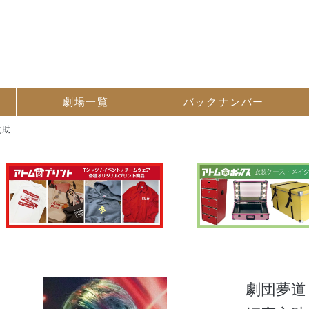
劇場一覧
バック
ナンバー
之助
劇団夢道