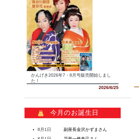
かんげき2026年7・8月号販売開始しまし
た！
2026/6/25
今月のお誕生日
8月1日
副座長
金沢
かずま
さん
8月1日
花形
一條
春己
さん