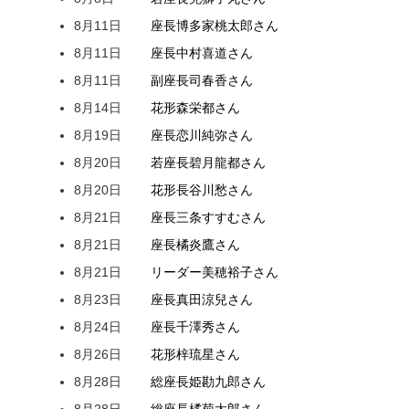
8月11日
座長
博多家
桃太郎
さん
8月11日
座長
中村
喜道
さん
8月11日
副座長
司
春香
さん
8月14日
花形
森
栄都
さん
8月19日
座長
恋川
純弥
さん
8月20日
若座長
碧月
龍都
さん
8月20日
花形
長谷川
愁
さん
8月21日
座長
三条
すすむ
さん
8月21日
座長
橘
炎鷹
さん
8月21日
リーダー
美穂
裕子
さん
8月23日
座長
真田
涼兒
さん
8月24日
座長
千澤
秀
さん
8月26日
花形
梓
琉星
さん
8月28日
総座長
姫
勘九郎
さん
8月28日
総座長
橘
菊太郎
さん