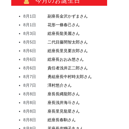
今月のお誕生日
8月1日
副座長
金沢
かずま
さん
8月1日
花形
一條
春己
さん
8月3日
総座長
龍
美麗
さん
8月5日
二代目
藤間
智太郎
さん
8月6日
総座長
里見
要次郎
さん
8月6日
総座長
おおみ
悠
さん
8月6日
責任者
浅井
正二郎
さん
8月7日
勇組座長
中村
時太郎
さん
8月7日
澤村
悠介
さん
8月8日
座長
長縄
龍郎
さん
8月8日
座長
浅井
海斗
さん
8月8日
座長
里見
龍星
さん
8月8日
総座長
春駒
さん
8月8日
若座長
兜
獅子丸
さん