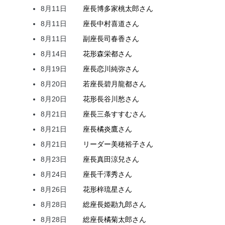
8月11日
座長
博多家
桃太郎
さん
8月11日
座長
中村
喜道
さん
8月11日
副座長
司
春香
さん
8月14日
花形
森
栄都
さん
8月19日
座長
恋川
純弥
さん
8月20日
若座長
碧月
龍都
さん
8月20日
花形
長谷川
愁
さん
8月21日
座長
三条
すすむ
さん
8月21日
座長
橘
炎鷹
さん
8月21日
リーダー
美穂
裕子
さん
8月23日
座長
真田
涼兒
さん
8月24日
座長
千澤
秀
さん
8月26日
花形
梓
琉星
さん
8月28日
総座長
姫
勘九郎
さん
8月28日
総座長
橘
菊太郎
さん