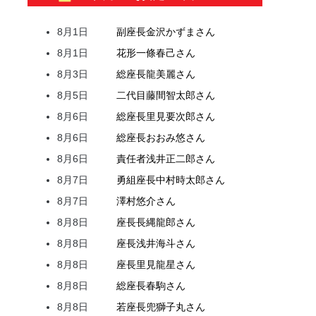
8月1日
副座長
金沢
かずま
さん
8月1日
花形
一條
春己
さん
8月3日
総座長
龍
美麗
さん
8月5日
二代目
藤間
智太郎
さん
8月6日
総座長
里見
要次郎
さん
8月6日
総座長
おおみ
悠
さん
8月6日
責任者
浅井
正二郎
さん
8月7日
勇組座長
中村
時太郎
さん
8月7日
澤村
悠介
さん
8月8日
座長
長縄
龍郎
さん
8月8日
座長
浅井
海斗
さん
8月8日
座長
里見
龍星
さん
8月8日
総座長
春駒
さん
8月8日
若座長
兜
獅子丸
さん