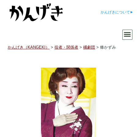
かんげきについて
かんげき（KANGEKI）
>
役者・関係者
>
橘劇団
>
條かずみ