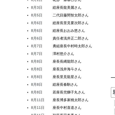
8月3日
総座長
龍
美麗
さん
8月5日
二代目
藤間
智太郎
さん
8月6日
総座長
里見
要次郎
さん
8月6日
総座長
おおみ
悠
さん
8月6日
責任者
浅井
正二郎
さん
8月7日
勇組座長
中村
時太郎
さん
8月7日
澤村
悠介
さん
8月8日
座長
長縄
龍郎
さん
8月8日
座長
浅井
海斗
さん
8月8日
座長
里見
龍星
さん
8月8日
総座長
春駒
さん
8月8日
若座長
兜
獅子丸
さん
8月11日
座長
博多家
桃太郎
さん
8月11日
座長
中村
喜道
さん