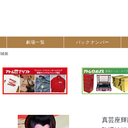
劇場一覧
バック
ナンバー
澤綾姫
真芸座輝