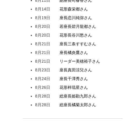
8月11日
副座長
司
春香
さん
8月14日
花形
森
栄都
さん
8月19日
座長
恋川
純弥
さん
8月20日
若座長
碧月
龍都
さん
8月20日
花形
長谷川
愁
さん
8月21日
座長
三条
すすむ
さん
8月21日
座長
橘
炎鷹
さん
8月21日
リーダー
美穂
裕子
さん
8月23日
座長
真田
涼兒
さん
8月24日
座長
千澤
秀
さん
8月26日
花形
梓
琉星
さん
8月28日
総座長
姫
勘九郎
さん
8月28日
総座長
橘
菊太郎
さん