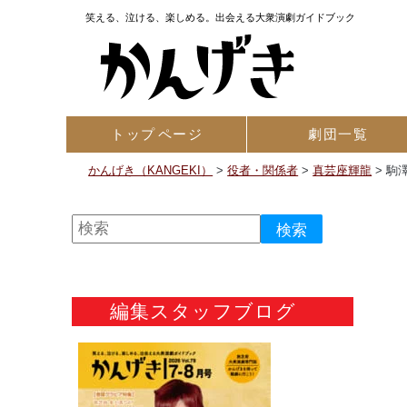
笑える、泣ける、楽しめる。出会える大衆演劇ガイドブック
トップ
ページ
劇団一覧
かんげき（KANGEKI）
>
役者・関係者
>
真芸座輝龍
>
駒
編集スタッフブログ