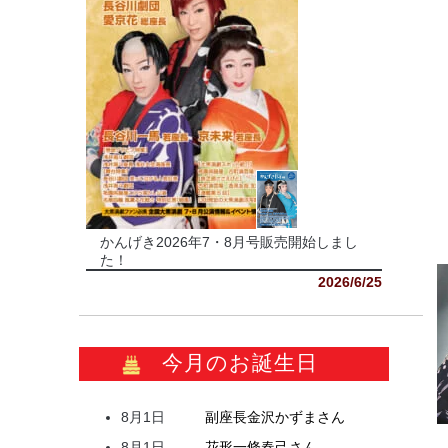
かんげき2026年7・8月号販売開始しまし
た！
2026/6/25
今月のお誕生日
8月1日
副座長
金沢
かずま
さん
8月1日
花形
一條
春己
さん