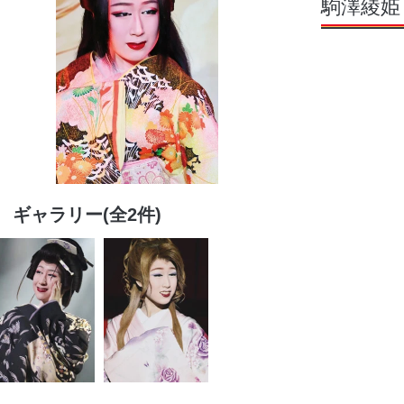
駒澤綾姫
ギャラリー(全2件)