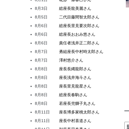
8月3日
総座長
龍
美麗
さん
8月5日
二代目
藤間
智太郎
さん
8月6日
総座長
里見
要次郎
さん
8月6日
総座長
おおみ
悠
さん
8月6日
責任者
浅井
正二郎
さん
8月7日
勇組座長
中村
時太郎
さん
8月7日
澤村
悠介
さん
8月8日
座長
長縄
龍郎
さん
8月8日
座長
浅井
海斗
さん
8月8日
座長
里見
龍星
さん
8月8日
総座長
春駒
さん
8月8日
若座長
兜
獅子丸
さん
8月11日
座長
博多家
桃太郎
さん
8月11日
座長
中村
喜道
さん