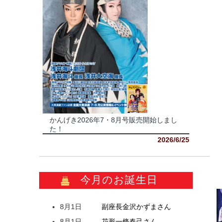
かんげき2026年7・8月号販売開始しまし
た！
2026/6/25
今月のお誕生日
8月1日
副座長
金沢
かずま
さん
8月1日
花形
一條
春己
さん