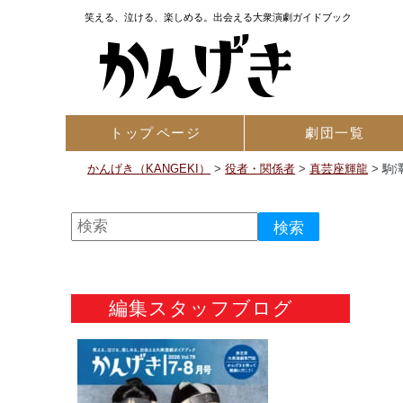
笑える、泣ける、楽しめる。出会える大衆演劇ガイドブック
トップ
ページ
劇団一覧
かんげき（KANGEKI）
>
役者・関係者
>
真芸座輝龍
>
駒
編集スタッフブログ