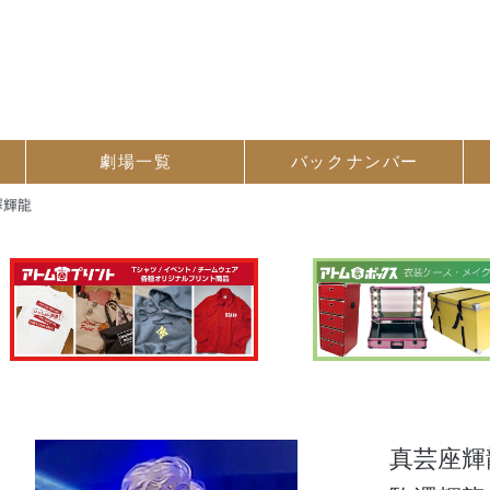
劇場一覧
バック
ナンバー
澤輝龍
真芸座輝