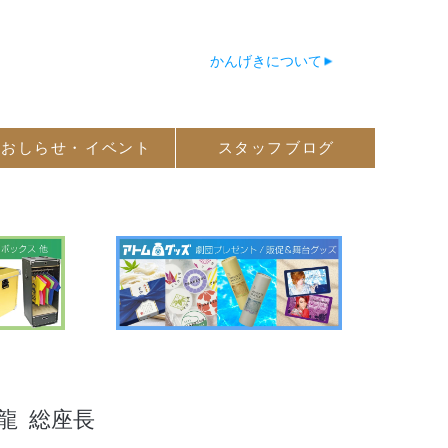
かんげきについて
おしらせ・
イベント
スタッフ
ブログ
龍
総座長