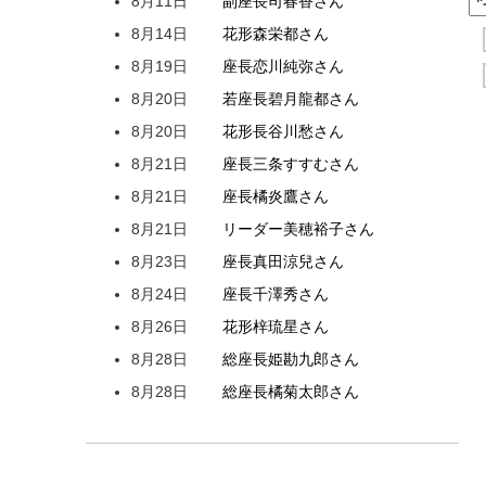
8月11日
副座長
司
春香
さん
8月14日
花形
森
栄都
さん
8月19日
座長
恋川
純弥
さん
8月20日
若座長
碧月
龍都
さん
8月20日
花形
長谷川
愁
さん
8月21日
座長
三条
すすむ
さん
8月21日
座長
橘
炎鷹
さん
8月21日
リーダー
美穂
裕子
さん
8月23日
座長
真田
涼兒
さん
8月24日
座長
千澤
秀
さん
8月26日
花形
梓
琉星
さん
8月28日
総座長
姫
勘九郎
さん
8月28日
総座長
橘
菊太郎
さん