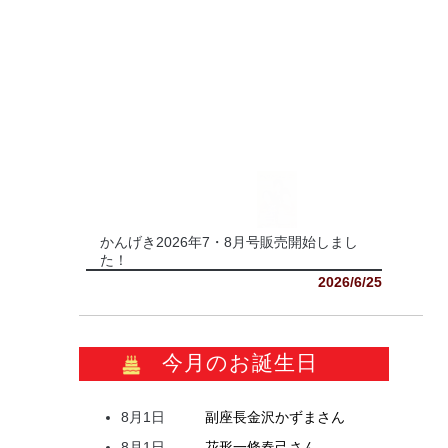
かんげき2026年7・8月号販売開始しまし
た！
2026/6/25
今月のお誕生日
8月1日
副座長
金沢
かずま
さん
8月1日
花形
一條
春己
さん