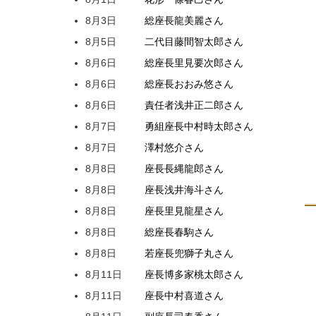
8月3日
総座長
龍
美麗
さん
8月5日
二代目
藤間
智太郎
さん
8月6日
総座長
里見
要次郎
さん
8月6日
総座長
おおみ
悠
さん
8月6日
責任者
浅井
正二郎
さん
8月7日
勇組座長
中村
時太郎
さん
8月7日
澤村
悠介
さん
8月8日
座長
長縄
龍郎
さん
8月8日
座長
浅井
海斗
さん
8月8日
座長
里見
龍星
さん
8月8日
総座長
春駒
さん
8月8日
若座長
兜
獅子丸
さん
8月11日
座長
博多家
桃太郎
さん
8月11日
座長
中村
喜道
さん