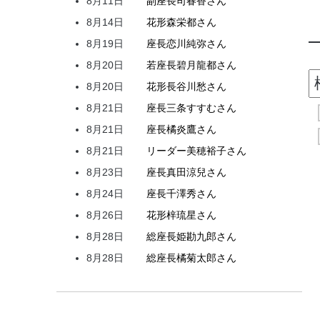
8月11日
副座長
司
春香
さん
8月14日
花形
森
栄都
さん
8月19日
座長
恋川
純弥
さん
8月20日
若座長
碧月
龍都
さん
8月20日
花形
長谷川
愁
さん
8月21日
座長
三条
すすむ
さん
8月21日
座長
橘
炎鷹
さん
8月21日
リーダー
美穂
裕子
さん
8月23日
座長
真田
涼兒
さん
8月24日
座長
千澤
秀
さん
8月26日
花形
梓
琉星
さん
8月28日
総座長
姫
勘九郎
さん
8月28日
総座長
橘
菊太郎
さん