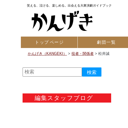
笑える、泣ける、楽しめる。出会える大衆演劇ガイドブック
トップ
ページ
劇団一覧
かんげき（KANGEKI）
>
役者・関係者
>
松井誠
編集スタッフブログ