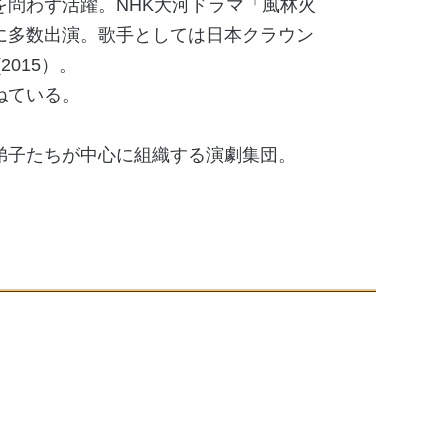
問わず活躍。NHK大河ドラマ「風林火
に多数出演。歌手としては日本クラウン
015）。
ねている。
弟子たちが中心に組織する演劇集団。