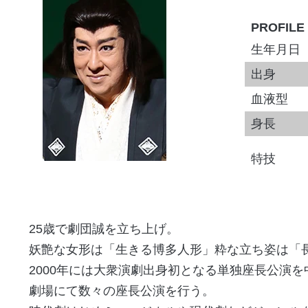
PROFILE
生年月日
出身
血液型
身長
特技
25歳で劇団誠を立ち上げ。
妖艶な女形は「生きる博多人形」粋な立ち姿は「
2000年には大衆演劇出身初となる単独座長公演
劇場にて数々の座長公演を行う。