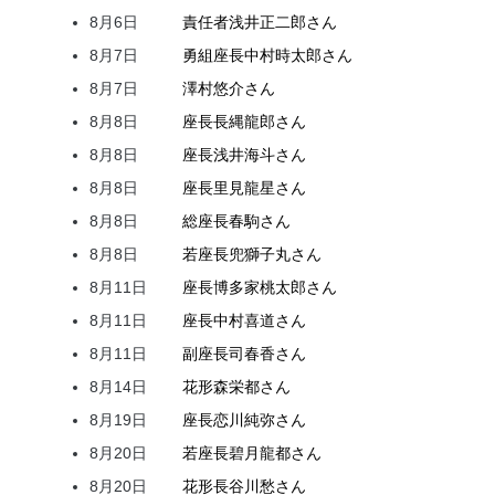
8月6日
責任者
浅井
正二郎
さん
8月7日
勇組座長
中村
時太郎
さん
8月7日
澤村
悠介
さん
8月8日
座長
長縄
龍郎
さん
8月8日
座長
浅井
海斗
さん
8月8日
座長
里見
龍星
さん
8月8日
総座長
春駒
さん
8月8日
若座長
兜
獅子丸
さん
8月11日
座長
博多家
桃太郎
さん
8月11日
座長
中村
喜道
さん
8月11日
副座長
司
春香
さん
8月14日
花形
森
栄都
さん
8月19日
座長
恋川
純弥
さん
8月20日
若座長
碧月
龍都
さん
8月20日
花形
長谷川
愁
さん