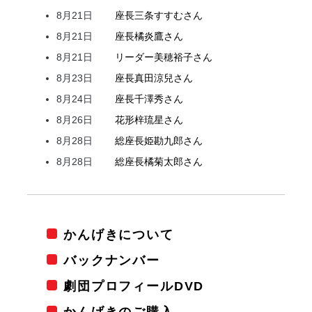
8月21日
座長
三条
すすむ
さん
8月21日
座長
橘
炎鷹
さん
8月21日
リーダー
美穂
裕子
さん
8月23日
座長
真田
涼兒
さん
8月24日
座長
千澤
秀
さん
8月26日
花形
梓
琉星
さん
8月28日
総座長
姫
勘九郎
さん
8月28日
総座長
橘
菊太郎
さん
かんげきについて
バックナンバー
劇団プロフィールDVD
かんげきのご購入