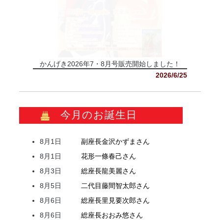
かんげき2026年7・8月号販売開始しました！
2026/6/25
今月のお誕生日
8月1日
副座長
金沢
かずま
さん
8月1日
花形
一條
春己
さん
8月3日
総座長
龍
美麗
さん
8月5日
二代目
藤間
智太郎
さん
8月6日
総座長
里見
要次郎
さん
8月6日
総座長
おおみ
悠
さん