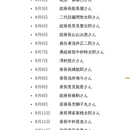
8月3日
総座長
龍
美麗
さん
8月5日
二代目
藤間
智太郎
さん
8月6日
総座長
里見
要次郎
さん
8月6日
総座長
おおみ
悠
さん
8月6日
責任者
浅井
正二郎
さん
8月7日
勇組座長
中村
時太郎
さん
8月7日
澤村
悠介
さん
8月8日
座長
長縄
龍郎
さん
8月8日
座長
浅井
海斗
さん
8月8日
座長
里見
龍星
さん
8月8日
総座長
春駒
さん
8月8日
若座長
兜
獅子丸
さん
8月11日
座長
博多家
桃太郎
さん
8月11日
座長
中村
喜道
さん