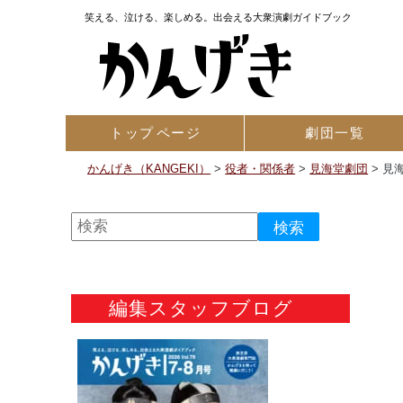
笑える、泣ける、楽しめる。出会える大衆演劇ガイドブック
トップ
ページ
劇団一覧
かんげき（KANGEKI）
>
役者・関係者
>
見海堂劇団
>
見
編集スタッフブログ