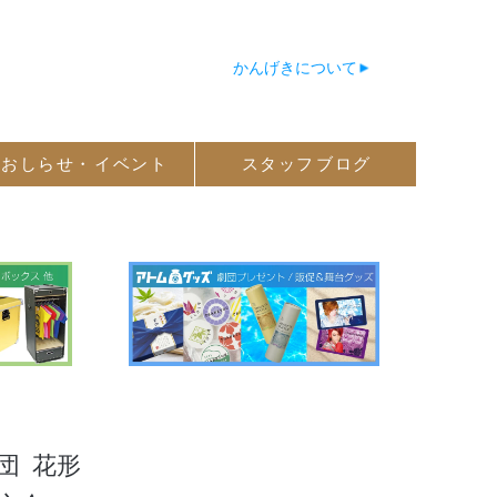
かんげきについて
おしらせ・
イベント
スタッフ
ブログ
団
花形