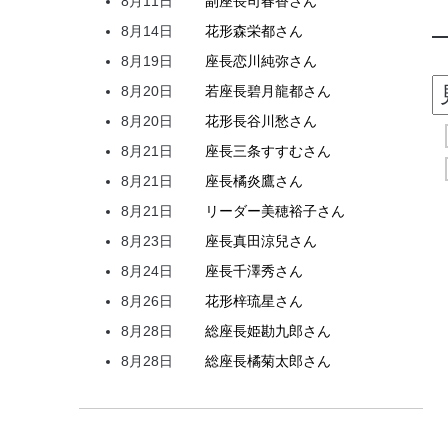
8月11日
副座長
司
春香
さん
8月14日
花形
森
栄都
さん
8月19日
座長
恋川
純弥
さん
8月20日
若座長
碧月
龍都
さん
8月20日
花形
長谷川
愁
さん
8月21日
座長
三条
すすむ
さん
8月21日
座長
橘
炎鷹
さん
8月21日
リーダー
美穂
裕子
さん
8月23日
座長
真田
涼兒
さん
8月24日
座長
千澤
秀
さん
8月26日
花形
梓
琉星
さん
8月28日
総座長
姫
勘九郎
さん
8月28日
総座長
橘
菊太郎
さん