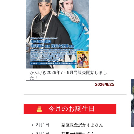
かんげき2026年7・8月号販売開始しまし
た！
2026/6/25
今月のお誕生日
8月1日
副座長
金沢
かずま
さん
8月1日
花形
一條
春己
さん