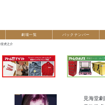
劇場一覧
バック
ナンバー
海堂虎之介
見海堂劇