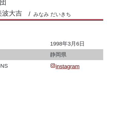
団
美波大吉
みなみ だいきち
1998年3月6日
静岡県
NS
instagram