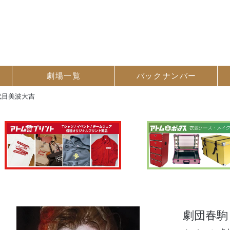
劇場一覧
バック
ナンバー
代目美波大吉
劇団春駒