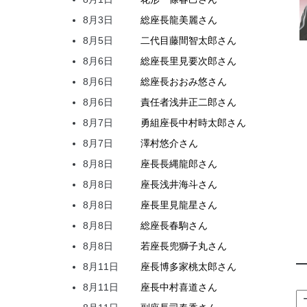
8月3日
総座長
龍
美麗
さん
8月5日
二代目
藤間
智太郎
さん
8月6日
総座長
里見
要次郎
さん
8月6日
総座長
おおみ
悠
さん
8月6日
責任者
浅井
正二郎
さん
8月7日
勇組座長
中村
時太郎
さん
8月7日
澤村
悠介
さん
8月8日
座長
長縄
龍郎
さん
8月8日
座長
浅井
海斗
さん
8月8日
座長
里見
龍星
さん
8月8日
総座長
春駒
さん
8月8日
若座長
兜
獅子丸
さん
8月11日
座長
博多家
桃太郎
さん
8月11日
座長
中村
喜道
さん