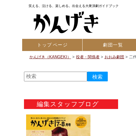
笑える、泣ける、楽しめる。出会える大衆演劇ガイドブック
トップ
ページ
劇団一覧
かんげき（KANGEKI）
>
役者・関係者
>
おおみ劇団
>
二
編集スタッフブログ