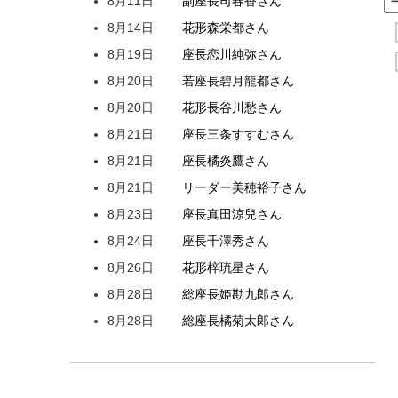
8月11日
副座長
司
春香
さん
8月14日
花形
森
栄都
さん
8月19日
座長
恋川
純弥
さん
8月20日
若座長
碧月
龍都
さん
8月20日
花形
長谷川
愁
さん
8月21日
座長
三条
すすむ
さん
8月21日
座長
橘
炎鷹
さん
8月21日
リーダー
美穂
裕子
さん
8月23日
座長
真田
涼兒
さん
8月24日
座長
千澤
秀
さん
8月26日
花形
梓
琉星
さん
8月28日
総座長
姫
勘九郎
さん
8月28日
総座長
橘
菊太郎
さん