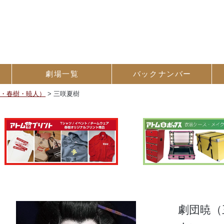
劇場一覧
バック
ナンバー
樹・春樹・暁人）
>
三咲夏樹
劇団暁（