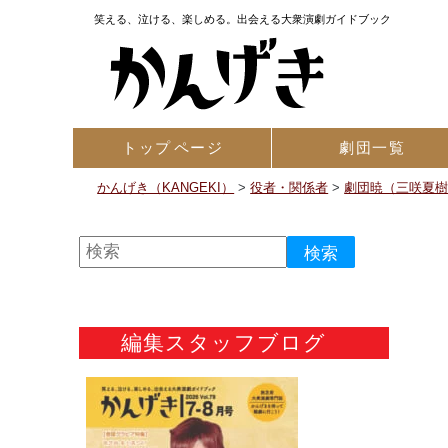
笑える、泣ける、楽しめる。出会える大衆演劇ガイドブック
トップ
ページ
劇団一覧
かんげき（KANGEKI）
>
役者・関係者
>
劇団暁（三咲夏
編集スタッフブログ