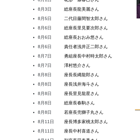
8月3日
総座長
龍
美麗
さん
8月5日
二代目
藤間
智太郎
さん
8月6日
総座長
里見
要次郎
さん
8月6日
総座長
おおみ
悠
さん
8月6日
責任者
浅井
正二郎
さん
8月7日
勇組座長
中村
時太郎
さん
8月7日
澤村
悠介
さん
8月8日
座長
長縄
龍郎
さん
8月8日
座長
浅井
海斗
さん
8月8日
座長
里見
龍星
さん
8月8日
総座長
春駒
さん
8月8日
若座長
兜
獅子丸
さん
8月11日
座長
博多家
桃太郎
さん
8月11日
座長
中村
喜道
さん