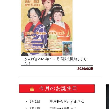
かんげき2026年7・8月号販売開始しまし
た！
2026/6/25
今月のお誕生日
8月1日
副座長
金沢
かずま
さん
8月1日
花形
一條
春己
さん