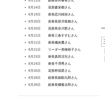
8月11日
副座長
司
春香
さん
8月14日
花形
森
栄都
さん
8月19日
座長
恋川
純弥
さん
8月20日
若座長
碧月
龍都
さん
8月20日
花形
長谷川
愁
さん
8月21日
座長
三条
すすむ
さん
8月21日
座長
橘
炎鷹
さん
8月21日
リーダー
美穂
裕子
さん
8月23日
座長
真田
涼兒
さん
8月24日
座長
千澤
秀
さん
8月26日
花形
梓
琉星
さん
8月28日
総座長
姫
勘九郎
さん
8月28日
総座長
橘
菊太郎
さん