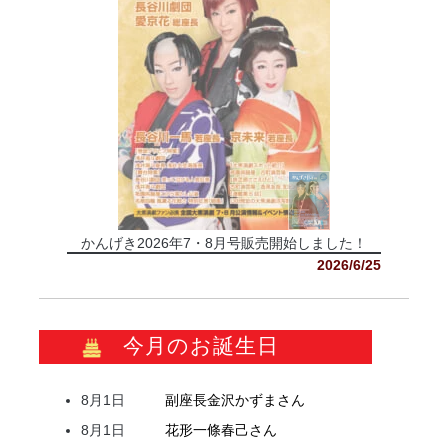
かんげき2026年7・8月号販売開始しました！
2026/6/25
今月のお誕生日
8月1日
副座長
金沢
かずま
さん
8月1日
花形
一條
春己
さん