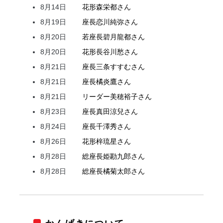
8月14日
花形
森
栄都
さん
8月19日
座長
恋川
純弥
さん
8月20日
若座長
碧月
龍都
さん
8月20日
花形
長谷川
愁
さん
8月21日
座長
三条
すすむ
さん
8月21日
座長
橘
炎鷹
さん
8月21日
リーダー
美穂
裕子
さん
8月23日
座長
真田
涼兒
さん
8月24日
座長
千澤
秀
さん
8月26日
花形
梓
琉星
さん
8月28日
総座長
姫
勘九郎
さん
8月28日
総座長
橘
菊太郎
さん