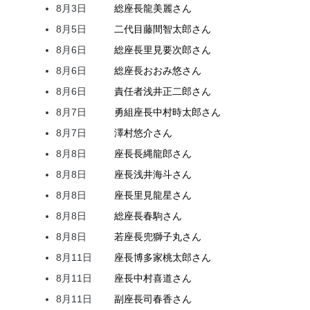
8月3日
総座長
龍
美麗
さん
8月5日
二代目
藤間
智太郎
さん
8月6日
総座長
里見
要次郎
さん
8月6日
総座長
おおみ
悠
さん
8月6日
責任者
浅井
正二郎
さん
8月7日
勇組座長
中村
時太郎
さん
8月7日
澤村
悠介
さん
8月8日
座長
長縄
龍郎
さん
8月8日
座長
浅井
海斗
さん
8月8日
座長
里見
龍星
さん
8月8日
総座長
春駒
さん
8月8日
若座長
兜
獅子丸
さん
8月11日
座長
博多家
桃太郎
さん
8月11日
座長
中村
喜道
さん
8月11日
副座長
司
春香
さん