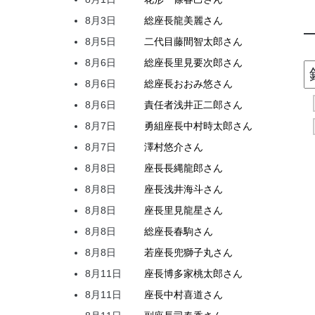
8月3日
総座長
龍
美麗
さん
8月5日
二代目
藤間
智太郎
さん
8月6日
総座長
里見
要次郎
さん
8月6日
総座長
おおみ
悠
さん
8月6日
責任者
浅井
正二郎
さん
8月7日
勇組座長
中村
時太郎
さん
8月7日
澤村
悠介
さん
8月8日
座長
長縄
龍郎
さん
8月8日
座長
浅井
海斗
さん
8月8日
座長
里見
龍星
さん
8月8日
総座長
春駒
さん
8月8日
若座長
兜
獅子丸
さん
8月11日
座長
博多家
桃太郎
さん
8月11日
座長
中村
喜道
さん