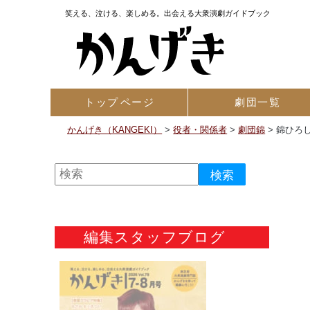
笑える、泣ける、楽しめる。出会える大衆演劇ガイドブック
トップ
ページ
劇団一覧
かんげき（KANGEKI）
>
役者・関係者
>
劇団錦
>
錦ひろ
編集スタッフブログ