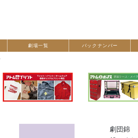
劇場一覧
バック
ナンバー
し
劇団錦