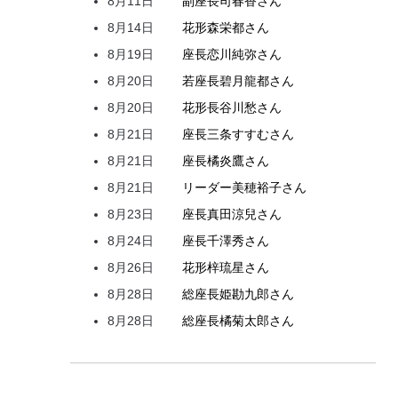
8月11日
副座長
司
春香
さん
8月14日
花形
森
栄都
さん
8月19日
座長
恋川
純弥
さん
8月20日
若座長
碧月
龍都
さん
8月20日
花形
長谷川
愁
さん
8月21日
座長
三条
すすむ
さん
8月21日
座長
橘
炎鷹
さん
8月21日
リーダー
美穂
裕子
さん
8月23日
座長
真田
涼兒
さん
8月24日
座長
千澤
秀
さん
8月26日
花形
梓
琉星
さん
8月28日
総座長
姫
勘九郎
さん
8月28日
総座長
橘
菊太郎
さん