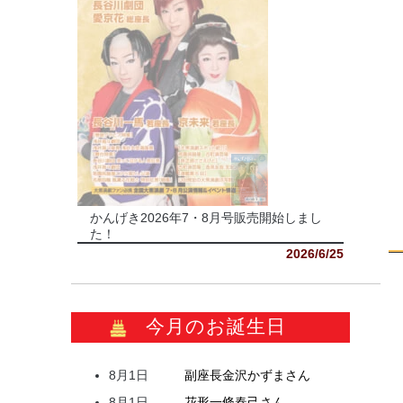
かんげき2026年7・8月号販売開始しまし
た！
2026/6/25
今月のお誕生日
8月1日
副座長
金沢
かずま
さん
8月1日
花形
一條
春己
さん