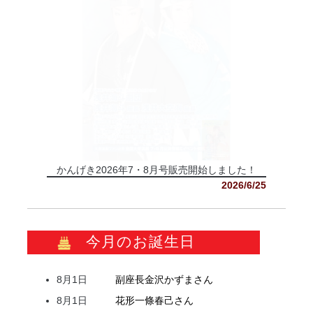
かんげき2026年7・8月号販売開始しました！
2026/6/25
今月のお誕生日
8月1日
副座長
金沢
かずま
さん
8月1日
花形
一條
春己
さん