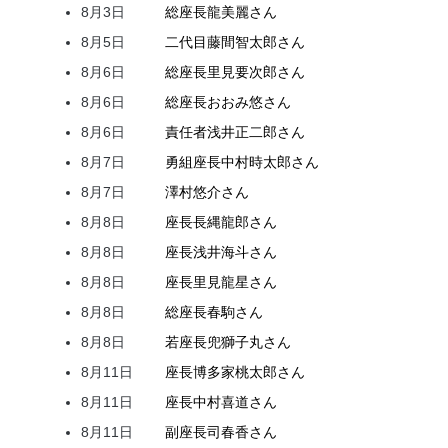
8月3日
総座長
龍
美麗
さん
8月5日
二代目
藤間
智太郎
さん
8月6日
総座長
里見
要次郎
さん
8月6日
総座長
おおみ
悠
さん
8月6日
責任者
浅井
正二郎
さん
8月7日
勇組座長
中村
時太郎
さん
8月7日
澤村
悠介
さん
8月8日
座長
長縄
龍郎
さん
8月8日
座長
浅井
海斗
さん
8月8日
座長
里見
龍星
さん
8月8日
総座長
春駒
さん
8月8日
若座長
兜
獅子丸
さん
8月11日
座長
博多家
桃太郎
さん
8月11日
座長
中村
喜道
さん
8月11日
副座長
司
春香
さん