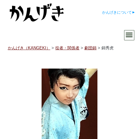
かんげきについて
かんげき（KANGEKI）
>
役者・関係者
>
劇団錦
>
錦秀虎