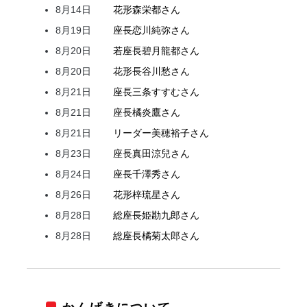
8月14日
花形
森
栄都
さん
8月19日
座長
恋川
純弥
さん
8月20日
若座長
碧月
龍都
さん
8月20日
花形
長谷川
愁
さん
8月21日
座長
三条
すすむ
さん
8月21日
座長
橘
炎鷹
さん
8月21日
リーダー
美穂
裕子
さん
8月23日
座長
真田
涼兒
さん
8月24日
座長
千澤
秀
さん
8月26日
花形
梓
琉星
さん
8月28日
総座長
姫
勘九郎
さん
8月28日
総座長
橘
菊太郎
さん