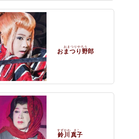
おまつり野郎
鈴川
真子