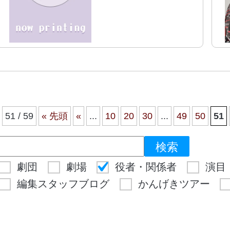
51 / 59
« 先頭
«
...
10
20
30
...
49
50
51
劇団
劇場
役者・関係者
演目
編集スタッフブログ
かんげきツアー