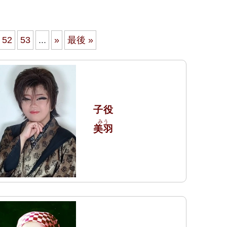
52
53
...
»
最後 »
子役
美羽