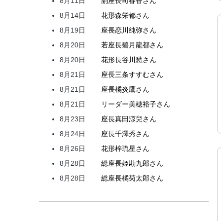
8月11日
副座長
司
春香
さん
8月14日
花形
森
栄都
さん
8月19日
座長
恋川
純弥
さん
8月20日
若座長
碧月
龍都
さん
8月20日
花形
長谷川
愁
さん
8月21日
座長
三条
すすむ
さん
8月21日
座長
橘
炎鷹
さん
8月21日
リーダー
美穂
裕子
さん
8月23日
座長
真田
涼兒
さん
8月24日
座長
千澤
秀
さん
8月26日
花形
梓
琉星
さん
8月28日
総座長
姫
勘九郎
さん
8月28日
総座長
橘
菊太郎
さん