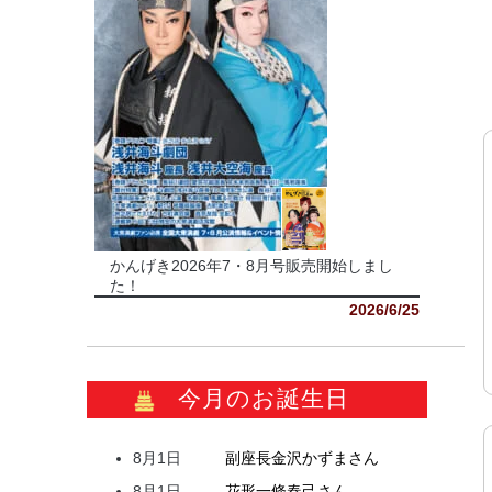
かんげき2026年7・8月号販売開始しまし
た！
2026/6/25
今月のお誕生日
8月1日
副座長
金沢
かずま
さん
8月1日
花形
一條
春己
さん