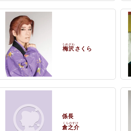
梅沢
さくら
係長
倉之介