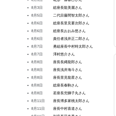
8月3日
総座長
龍
美麗
さん
8月5日
二代目
藤間
智太郎
さん
8月6日
総座長
里見
要次郎
さん
8月6日
総座長
おおみ
悠
さん
8月6日
責任者
浅井
正二郎
さん
8月7日
勇組座長
中村
時太郎
さん
8月7日
澤村
悠介
さん
8月8日
座長
長縄
龍郎
さん
8月8日
座長
浅井
海斗
さん
8月8日
座長
里見
龍星
さん
8月8日
総座長
春駒
さん
8月8日
若座長
兜
獅子丸
さん
8月11日
座長
博多家
桃太郎
さん
8月11日
座長
中村
喜道
さん