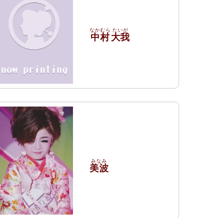
中村
大我
美波