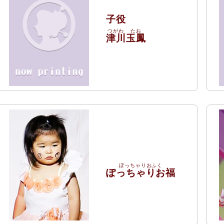
子役
津川
玉鳳
ぽっちゃりお福