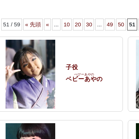
51 / 59
« 先頭
«
...
10
20
30
...
49
50
51
子役
ベビーあやの