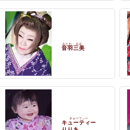
音羽
三美
キューティー
りりあ