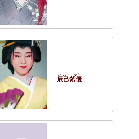
辰己
紫優