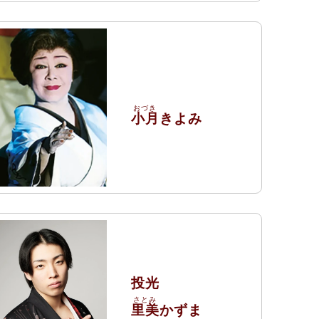
小月
きよみ
投光
里美
かずま