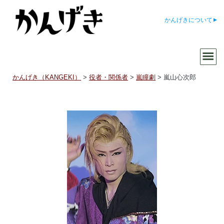
かんげきについて
かんげき（KANGEKI）
>
役者・関係者
>
嵐瞳劇
>
嵐山心次郎