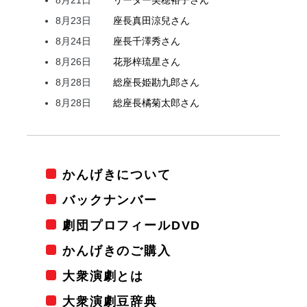
8月23日
座長
真田
涼兒
さん
8月24日
座長
千澤
秀
さん
8月26日
花形
梓
琉星
さん
8月28日
総座長
姫
勘九郎
さん
8月28日
総座長
橘
菊太郎
さん
かんげきについて
バックナンバー
劇団プロフィールDVD
かんげきのご購入
大衆演劇とは
大衆演劇豆辞典