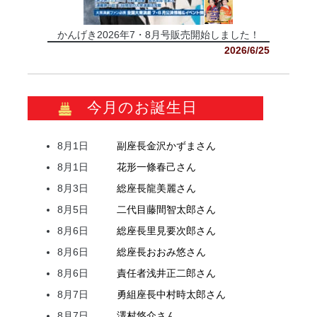
かんげき2026年7・8月号販売開始しました！
2026/6/25
今月のお誕生日
8月1日
副座長
金沢
かずま
さん
8月1日
花形
一條
春己
さん
8月3日
総座長
龍
美麗
さん
8月5日
二代目
藤間
智太郎
さん
8月6日
総座長
里見
要次郎
さん
8月6日
総座長
おおみ
悠
さん
8月6日
責任者
浅井
正二郎
さん
8月7日
勇組座長
中村
時太郎
さん
8月7日
澤村
悠介
さん