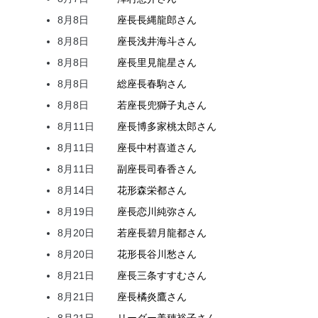
8月8日
座長
長縄
龍郎
さん
8月8日
座長
浅井
海斗
さん
8月8日
座長
里見
龍星
さん
8月8日
総座長
春駒
さん
8月8日
若座長
兜
獅子丸
さん
8月11日
座長
博多家
桃太郎
さん
8月11日
座長
中村
喜道
さん
8月11日
副座長
司
春香
さん
8月14日
花形
森
栄都
さん
8月19日
座長
恋川
純弥
さん
8月20日
若座長
碧月
龍都
さん
8月20日
花形
長谷川
愁
さん
8月21日
座長
三条
すすむ
さん
8月21日
座長
橘
炎鷹
さん
8月21日
リーダー
美穂
裕子
さん