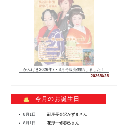
かんげき2026年7・8月号販売開始しました！
2026/6/25
今月のお誕生日
8月1日
副座長
金沢
かずま
さん
8月1日
花形
一條
春己
さん