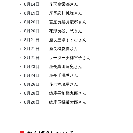
8月14日
花形
森
栄都
さん
8月19日
座長
恋川
純弥
さん
8月20日
若座長
碧月
龍都
さん
8月20日
花形
長谷川
愁
さん
8月21日
座長
三条
すすむ
さん
8月21日
座長
橘
炎鷹
さん
8月21日
リーダー
美穂
裕子
さん
8月23日
座長
真田
涼兒
さん
8月24日
座長
千澤
秀
さん
8月26日
花形
梓
琉星
さん
8月28日
総座長
姫
勘九郎
さん
8月28日
総座長
橘
菊太郎
さん