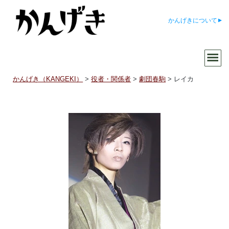
かんげきについて
かんげき（KANGEKI）
>
役者・関係者
>
劇団春駒
>
レイカ