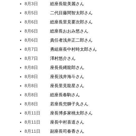
8月3日
総座長
龍
美麗
さん
8月5日
二代目
藤間
智太郎
さん
8月6日
総座長
里見
要次郎
さん
8月6日
総座長
おおみ
悠
さん
8月6日
責任者
浅井
正二郎
さん
8月7日
勇組座長
中村
時太郎
さん
8月7日
澤村
悠介
さん
8月8日
座長
長縄
龍郎
さん
8月8日
座長
浅井
海斗
さん
8月8日
座長
里見
龍星
さん
8月8日
総座長
春駒
さん
8月8日
若座長
兜
獅子丸
さん
8月11日
座長
博多家
桃太郎
さん
8月11日
座長
中村
喜道
さん
8月11日
副座長
司
春香
さん