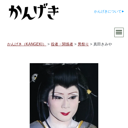
かんげきについて
かんげき（KANGEKI）
>
役者・関係者
>
男祭り
>
真田きみや