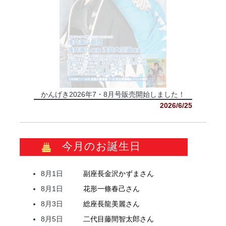
かんげき2026年7・8月号販売開始しました！
2026/6/25
今月のお誕生日
8月1日
副座長
金沢
かずま
さん
8月1日
花形
一條
春己
さん
8月3日
総座長
龍
美麗
さん
8月5日
二代目
藤間
智太郎
さん