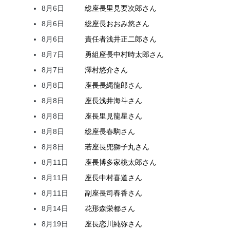
8月6日
総座長
里見
要次郎
さん
8月6日
総座長
おおみ
悠
さん
8月6日
責任者
浅井
正二郎
さん
8月7日
勇組座長
中村
時太郎
さん
8月7日
澤村
悠介
さん
8月8日
座長
長縄
龍郎
さん
8月8日
座長
浅井
海斗
さん
8月8日
座長
里見
龍星
さん
8月8日
総座長
春駒
さん
8月8日
若座長
兜
獅子丸
さん
8月11日
座長
博多家
桃太郎
さん
8月11日
座長
中村
喜道
さん
8月11日
副座長
司
春香
さん
8月14日
花形
森
栄都
さん
8月19日
座長
恋川
純弥
さん