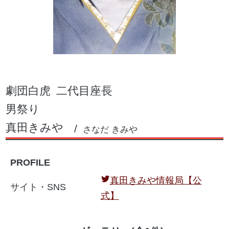
劇団白虎
二代目座長
男祭り
真田きみや
さなだ きみや
PROFILE
真田きみや情報局【公
サイト・SNS
式】