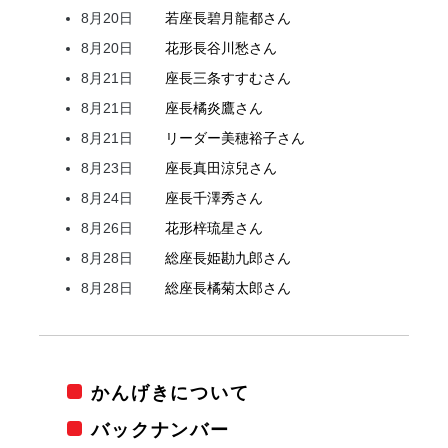
8月20日
若座長
碧月
龍都
さん
8月20日
花形
長谷川
愁
さん
8月21日
座長
三条
すすむ
さん
8月21日
座長
橘
炎鷹
さん
8月21日
リーダー
美穂
裕子
さん
8月23日
座長
真田
涼兒
さん
8月24日
座長
千澤
秀
さん
8月26日
花形
梓
琉星
さん
8月28日
総座長
姫
勘九郎
さん
8月28日
総座長
橘
菊太郎
さん
かんげきについて
バックナンバー