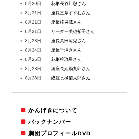
8月20日
花形
長谷川
愁
さん
8月21日
座長
三条
すすむ
さん
8月21日
座長
橘
炎鷹
さん
8月21日
リーダー
美穂
裕子
さん
8月23日
座長
真田
涼兒
さん
8月24日
座長
千澤
秀
さん
8月26日
花形
梓
琉星
さん
8月28日
総座長
姫
勘九郎
さん
8月28日
総座長
橘
菊太郎
さん
かんげきについて
バックナンバー
劇団プロフィールDVD