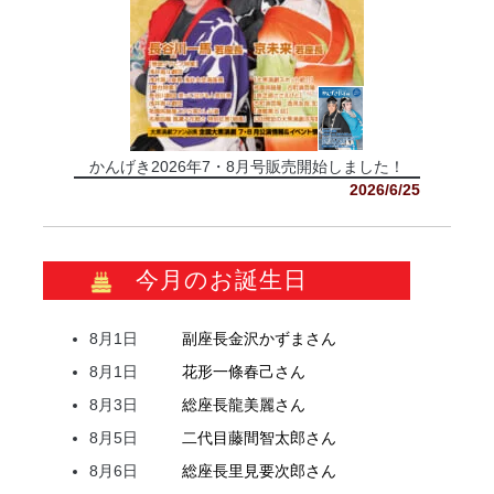
かんげき2026年7・8月号販売開始しました！
2026/6/25
今月のお誕生日
8月1日
副座長
金沢
かずま
さん
8月1日
花形
一條
春己
さん
8月3日
総座長
龍
美麗
さん
8月5日
二代目
藤間
智太郎
さん
8月6日
総座長
里見
要次郎
さん