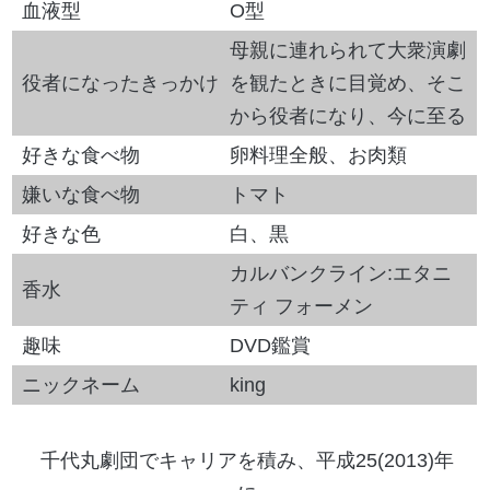
血液型
O型
母親に連れられて大衆演劇
役者になったきっかけ
を観たときに目覚め、そこ
から役者になり、今に至る
好きな食べ物
卵料理全般、お肉類
嫌いな食べ物
トマト
好きな色
白、黒
カルバンクライン:エタニ
香水
ティ フォーメン
趣味
DVD鑑賞
ニックネーム
king
千代丸劇団でキャリアを積み、平成25(2013)年