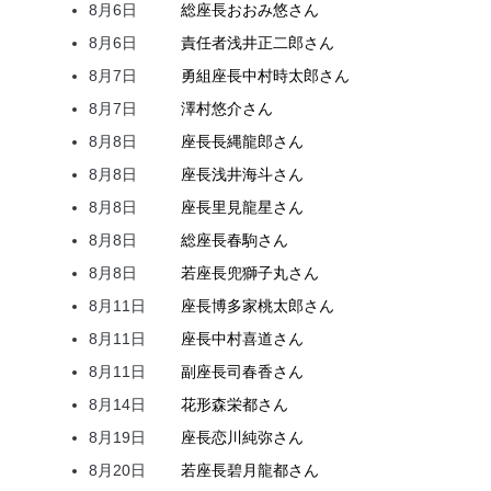
8月6日
総座長
おおみ
悠
さん
8月6日
責任者
浅井
正二郎
さん
8月7日
勇組座長
中村
時太郎
さん
8月7日
澤村
悠介
さん
8月8日
座長
長縄
龍郎
さん
8月8日
座長
浅井
海斗
さん
8月8日
座長
里見
龍星
さん
8月8日
総座長
春駒
さん
8月8日
若座長
兜
獅子丸
さん
8月11日
座長
博多家
桃太郎
さん
8月11日
座長
中村
喜道
さん
8月11日
副座長
司
春香
さん
8月14日
花形
森
栄都
さん
8月19日
座長
恋川
純弥
さん
8月20日
若座長
碧月
龍都
さん