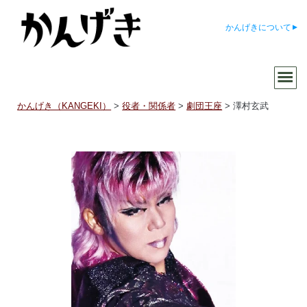
かんげきについて
かんげき（KANGEKI）
>
役者・関係者
>
劇団王座
>
澤村玄武