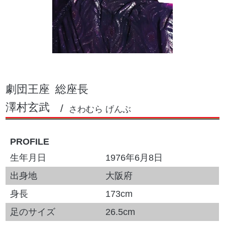
劇団王座
総座長
澤村玄武
さわむら げんぶ
PROFILE
生年月日
1976年6月8日
出身地
大阪府
身長
173cm
足のサイズ
26.5cm