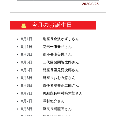
2026/6/25
今月のお誕生日
8月1日
副座長
金沢
かずま
さん
8月1日
花形
一條
春己
さん
8月3日
総座長
龍
美麗
さん
8月5日
二代目
藤間
智太郎
さん
8月6日
総座長
里見
要次郎
さん
8月6日
総座長
おおみ
悠
さん
8月6日
責任者
浅井
正二郎
さん
8月7日
勇組座長
中村
時太郎
さん
8月7日
澤村
悠介
さん
8月8日
座長
長縄
龍郎
さん