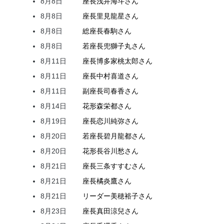
8月8日
座長
浅井
海斗
さん
8月8日
座長
里見
龍星
さん
8月8日
総座長
春駒
さん
8月8日
若座長
兜
獅子丸
さん
8月11日
座長
博多家
桃太郎
さん
8月11日
座長
中村
喜道
さん
8月11日
副座長
司
春香
さん
8月14日
花形
森
栄都
さん
8月19日
座長
恋川
純弥
さん
8月20日
若座長
碧月
龍都
さん
8月20日
花形
長谷川
愁
さん
8月21日
座長
三条
すすむ
さん
8月21日
座長
橘
炎鷹
さん
8月21日
リーダー
美穂
裕子
さん
8月23日
座長
真田
涼兒
さん