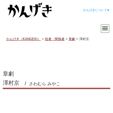
かんげきについて
かんげき（KANGEKI）
>
役者・関係者
>
章劇
>
澤村京
章劇
澤村京
さわむら みやこ