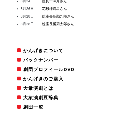
8月24日
座長
千澤
秀
さん
8月26日
花形
梓
琉星
さん
8月28日
総座長
姫
勘九郎
さん
8月28日
総座長
橘
菊太郎
さん
かんげきについて
バックナンバー
劇団プロフィールDVD
かんげきのご購入
大衆演劇とは
大衆演劇豆辞典
劇団一覧