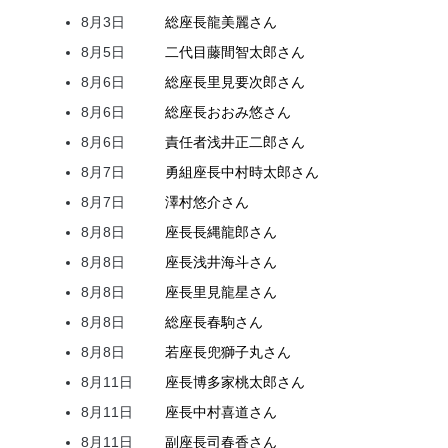
8月3日
総座長
龍
美麗
さん
8月5日
二代目
藤間
智太郎
さん
8月6日
総座長
里見
要次郎
さん
8月6日
総座長
おおみ
悠
さん
8月6日
責任者
浅井
正二郎
さん
8月7日
勇組座長
中村
時太郎
さん
8月7日
澤村
悠介
さん
8月8日
座長
長縄
龍郎
さん
8月8日
座長
浅井
海斗
さん
8月8日
座長
里見
龍星
さん
8月8日
総座長
春駒
さん
8月8日
若座長
兜
獅子丸
さん
8月11日
座長
博多家
桃太郎
さん
8月11日
座長
中村
喜道
さん
8月11日
副座長
司
春香
さん