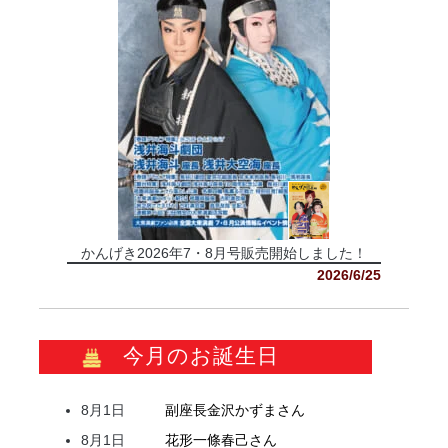
かんげき2026年7・8月号販売開始しました！
2026/6/25
今月のお誕生日
8月1日
副座長
金沢
かずま
さん
8月1日
花形
一條
春己
さん