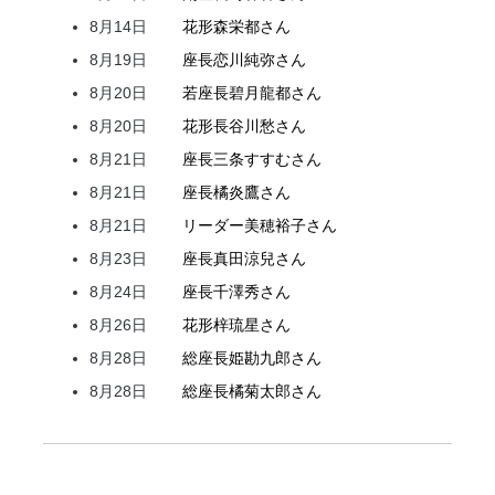
8月14日
花形
森
栄都
さん
8月19日
座長
恋川
純弥
さん
8月20日
若座長
碧月
龍都
さん
8月20日
花形
長谷川
愁
さん
8月21日
座長
三条
すすむ
さん
8月21日
座長
橘
炎鷹
さん
8月21日
リーダー
美穂
裕子
さん
8月23日
座長
真田
涼兒
さん
8月24日
座長
千澤
秀
さん
8月26日
花形
梓
琉星
さん
8月28日
総座長
姫
勘九郎
さん
8月28日
総座長
橘
菊太郎
さん