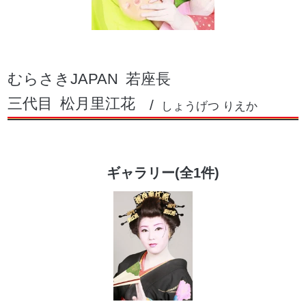
むらさきJAPAN
若座長
三代目
松月里江花
しょうげつ りえか
ギャラリー(全1件)