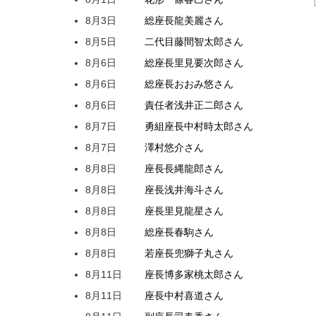
8月3日
総座長
龍
美麗
さん
8月5日
二代目
藤間
智太郎
さん
8月6日
総座長
里見
要次郎
さん
8月6日
総座長
おおみ
悠
さん
8月6日
責任者
浅井
正二郎
さん
8月7日
勇組座長
中村
時太郎
さん
8月7日
澤村
悠介
さん
8月8日
座長
長縄
龍郎
さん
8月8日
座長
浅井
海斗
さん
8月8日
座長
里見
龍星
さん
8月8日
総座長
春駒
さん
8月8日
若座長
兜
獅子丸
さん
8月11日
座長
博多家
桃太郎
さん
8月11日
座長
中村
喜道
さん