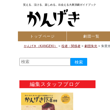
笑える、泣ける、楽しめる。出会える大衆演劇ガイドブック
トップ
ページ
劇団一覧
かんげき（KANGEKI）
>
役者・関係者
>
劇団朱光
>
朱里
編集スタッフブログ