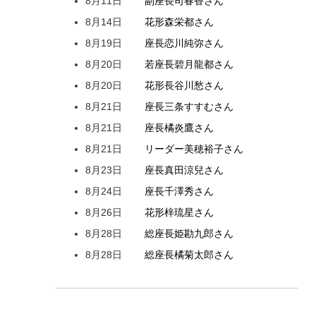
8月11日
副座長
司
春香
さん
8月14日
花形
森
栄都
さん
8月19日
座長
恋川
純弥
さん
8月20日
若座長
碧月
龍都
さん
8月20日
花形
長谷川
愁
さん
8月21日
座長
三条
すすむ
さん
8月21日
座長
橘
炎鷹
さん
8月21日
リーダー
美穂
裕子
さん
8月23日
座長
真田
涼兒
さん
8月24日
座長
千澤
秀
さん
8月26日
花形
梓
琉星
さん
8月28日
総座長
姫
勘九郎
さん
8月28日
総座長
橘
菊太郎
さん