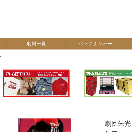
劇場一覧
バック
ナンバー
光
劇団朱光