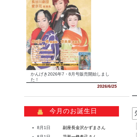
かんげき2026年7・8月号販売開始しまし
た！
2026/6/25
今月のお誕生日
8月1日
副座長
金沢
かずま
さん
8月1日
花形
一條
春己
さん