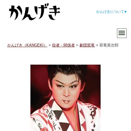
かんげきについて
かんげき（KANGEKI）
>
役者・関係者
>
劇団双竜
>
双竜英次郎