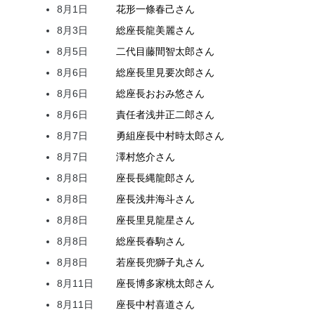
8月1日
花形
一條
春己
さん
8月3日
総座長
龍
美麗
さん
8月5日
二代目
藤間
智太郎
さん
8月6日
総座長
里見
要次郎
さん
8月6日
総座長
おおみ
悠
さん
8月6日
責任者
浅井
正二郎
さん
8月7日
勇組座長
中村
時太郎
さん
8月7日
澤村
悠介
さん
8月8日
座長
長縄
龍郎
さん
8月8日
座長
浅井
海斗
さん
8月8日
座長
里見
龍星
さん
8月8日
総座長
春駒
さん
8月8日
若座長
兜
獅子丸
さん
8月11日
座長
博多家
桃太郎
さん
8月11日
座長
中村
喜道
さん