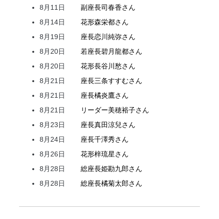
8月11日
副座長
司
春香
さん
8月14日
花形
森
栄都
さん
8月19日
座長
恋川
純弥
さん
8月20日
若座長
碧月
龍都
さん
8月20日
花形
長谷川
愁
さん
8月21日
座長
三条
すすむ
さん
8月21日
座長
橘
炎鷹
さん
8月21日
リーダー
美穂
裕子
さん
8月23日
座長
真田
涼兒
さん
8月24日
座長
千澤
秀
さん
8月26日
花形
梓
琉星
さん
8月28日
総座長
姫
勘九郎
さん
8月28日
総座長
橘
菊太郎
さん