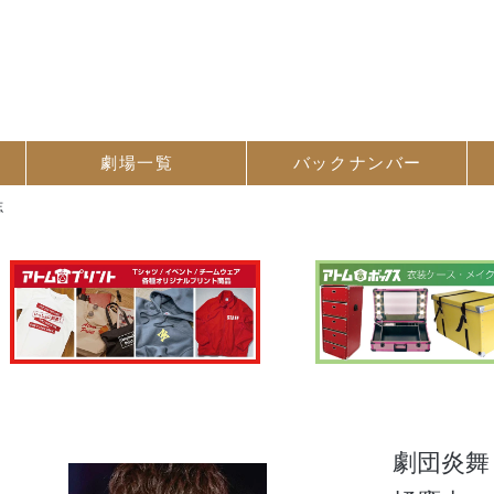
劇場一覧
バック
ナンバー
志
劇団炎舞