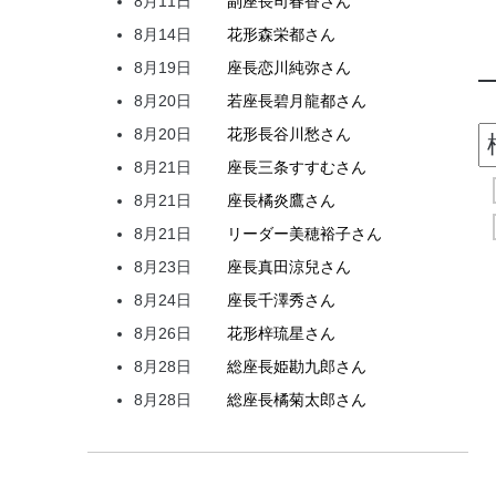
8月11日
副座長
司
春香
さん
8月14日
花形
森
栄都
さん
8月19日
座長
恋川
純弥
さん
8月20日
若座長
碧月
龍都
さん
8月20日
花形
長谷川
愁
さん
8月21日
座長
三条
すすむ
さん
8月21日
座長
橘
炎鷹
さん
8月21日
リーダー
美穂
裕子
さん
8月23日
座長
真田
涼兒
さん
8月24日
座長
千澤
秀
さん
8月26日
花形
梓
琉星
さん
8月28日
総座長
姫
勘九郎
さん
8月28日
総座長
橘
菊太郎
さん