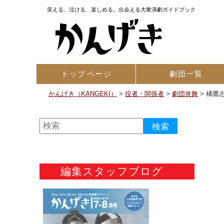
笑える、泣ける、楽しめる。出会える大衆演劇ガイドブック
トップ
ページ
劇団一覧
かんげき（KANGEKI）
>
役者・関係者
>
劇団炎舞
>
橘鷹
編集スタッフブログ