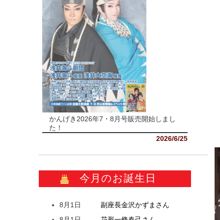
かんげき2026年7・8月号販売開始しまし
た！
2026/6/25
今月のお誕生日
8月1日
副座長
金沢
かずま
さん
8月1日
花形
一條
春己
さん