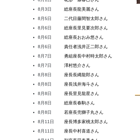
8月3日
総座長
龍
美麗
さん
8月5日
二代目
藤間
智太郎
さん
8月6日
総座長
里見
要次郎
さん
8月6日
総座長
おおみ
悠
さん
8月6日
責任者
浅井
正二郎
さん
8月7日
勇組座長
中村
時太郎
さん
8月7日
澤村
悠介
さん
8月8日
座長
長縄
龍郎
さん
8月8日
座長
浅井
海斗
さん
8月8日
座長
里見
龍星
さん
8月8日
総座長
春駒
さん
8月8日
若座長
兜
獅子丸
さん
8月11日
座長
博多家
桃太郎
さん
8月11日
座長
中村
喜道
さん