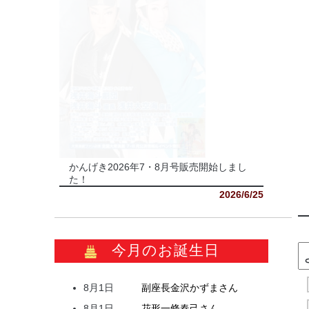
かんげき2026年7・8月号販売開始しまし
た！
2026/6/25
今月のお誕生日
8月1日
副座長
金沢
かずま
さん
8月1日
花形
一條
春己
さん