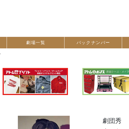
劇場一覧
バック
ナンバー
ー
劇団秀