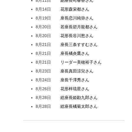
8月11日
副座長
司
春香
さん
8月14日
花形
森
栄都
さん
8月19日
座長
恋川
純弥
さん
8月20日
若座長
碧月
龍都
さん
8月20日
花形
長谷川
愁
さん
8月21日
座長
三条
すすむ
さん
8月21日
座長
橘
炎鷹
さん
8月21日
リーダー
美穂
裕子
さん
8月23日
座長
真田
涼兒
さん
8月24日
座長
千澤
秀
さん
8月26日
花形
梓
琉星
さん
8月28日
総座長
姫
勘九郎
さん
8月28日
総座長
橘
菊太郎
さん