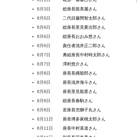
8月3日
総座長
龍
美麗
さん
8月5日
二代目
藤間
智太郎
さん
8月6日
総座長
里見
要次郎
さん
8月6日
総座長
おおみ
悠
さん
8月6日
責任者
浅井
正二郎
さん
8月7日
勇組座長
中村
時太郎
さん
8月7日
澤村
悠介
さん
8月8日
座長
長縄
龍郎
さん
8月8日
座長
浅井
海斗
さん
8月8日
座長
里見
龍星
さん
8月8日
総座長
春駒
さん
8月8日
若座長
兜
獅子丸
さん
8月11日
座長
博多家
桃太郎
さん
8月11日
座長
中村
喜道
さん