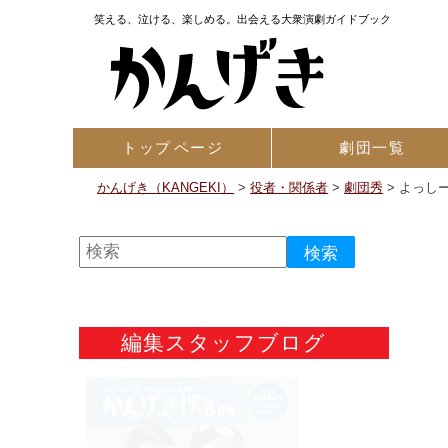
笑える、泣ける、楽しめる。出会える大衆演劇ガイドブック
トップ
ページ
劇団一覧
かんげき（KANGEKI）
>
役者・関係者
>
劇団秀
>
よっし
編集スタッフブログ