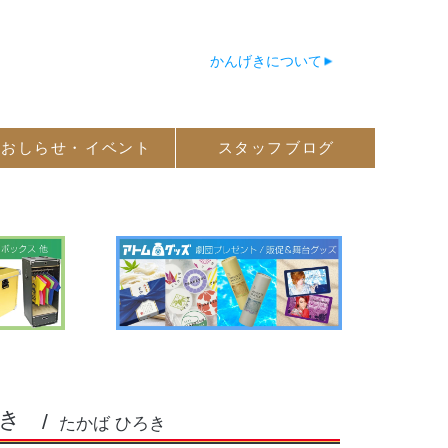
かんげきについて
おしらせ・
イベント
スタッフ
ブログ
き
たかば ひろき