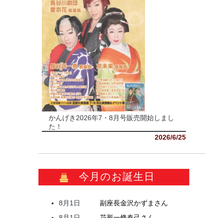
かんげき2026年7・8月号販売開始しまし
た！
2026/6/25
今月のお誕生日
8月1日
副座長
金沢
かずま
さん
8月1日
花形
一條
春己
さん