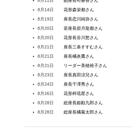
8月11日
副座長
司
春香
さん
8月14日
花形
森
栄都
さん
8月19日
座長
恋川
純弥
さん
8月20日
若座長
碧月
龍都
さん
8月20日
花形
長谷川
愁
さん
8月21日
座長
三条
すすむ
さん
8月21日
座長
橘
炎鷹
さん
8月21日
リーダー
美穂
裕子
さん
8月23日
座長
真田
涼兒
さん
8月24日
座長
千澤
秀
さん
8月26日
花形
梓
琉星
さん
8月28日
総座長
姫
勘九郎
さん
8月28日
総座長
橘
菊太郎
さん