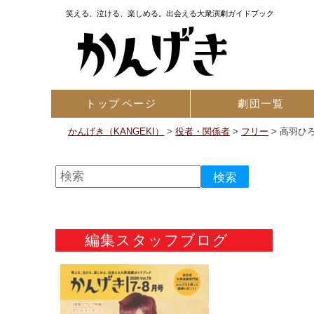
笑える、泣ける、楽しめる。出会える大衆演劇ガイドブック
トップ
ページ
劇団一覧
かんげき（KANGEKI）
>
役者・関係者
>
フリー
>
高羽ひ
編集スタッフブログ