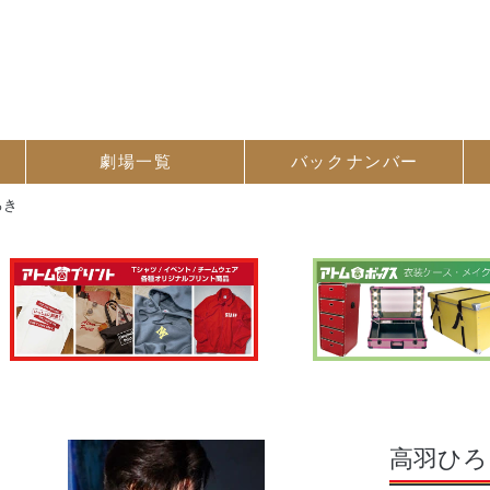
劇場一覧
バック
ナンバー
ろき
高羽ひろ