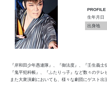
PROFILE
生年月日
出身地
『岸和田少年愚連隊』、『御法度』、『壬生義士
『鬼平犯科帳』、『ふたりっ子』など数々のテレ
また大衆演劇においても、様々な劇団にゲスト出