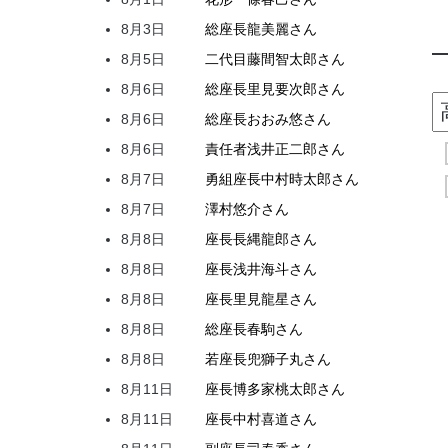
8月3日
総座長
龍
美麗
さん
8月5日
二代目
藤間
智太郎
さん
8月6日
総座長
里見
要次郎
さん
8月6日
総座長
おおみ
悠
さん
8月6日
責任者
浅井
正二郎
さん
8月7日
勇組座長
中村
時太郎
さん
8月7日
澤村
悠介
さん
8月8日
座長
長縄
龍郎
さん
8月8日
座長
浅井
海斗
さん
8月8日
座長
里見
龍星
さん
8月8日
総座長
春駒
さん
8月8日
若座長
兜
獅子丸
さん
8月11日
座長
博多家
桃太郎
さん
8月11日
座長
中村
喜道
さん