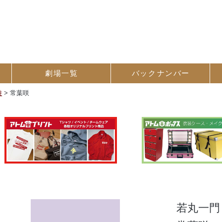
劇場一覧
バック
ナンバー
遊
>
常葉咲
若丸一門