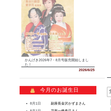
かんげき2026年7・8月号販売開始しまし
た！
2026/6/25
今月のお誕生日
8月1日
副座長
金沢
かずま
さん
8月1日
花形
一條
春己
さん