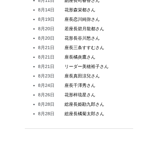
8月11日
副座長
司
春香
さん
8月14日
花形
森
栄都
さん
8月19日
座長
恋川
純弥
さん
8月20日
若座長
碧月
龍都
さん
8月20日
花形
長谷川
愁
さん
8月21日
座長
三条
すすむ
さん
8月21日
座長
橘
炎鷹
さん
8月21日
リーダー
美穂
裕子
さん
8月23日
座長
真田
涼兒
さん
8月24日
座長
千澤
秀
さん
8月26日
花形
梓
琉星
さん
8月28日
総座長
姫
勘九郎
さん
8月28日
総座長
橘
菊太郎
さん