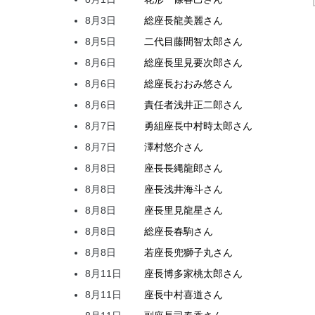
8月3日
総座長
龍
美麗
さん
8月5日
二代目
藤間
智太郎
さん
8月6日
総座長
里見
要次郎
さん
8月6日
総座長
おおみ
悠
さん
8月6日
責任者
浅井
正二郎
さん
8月7日
勇組座長
中村
時太郎
さん
8月7日
澤村
悠介
さん
8月8日
座長
長縄
龍郎
さん
8月8日
座長
浅井
海斗
さん
8月8日
座長
里見
龍星
さん
8月8日
総座長
春駒
さん
8月8日
若座長
兜
獅子丸
さん
8月11日
座長
博多家
桃太郎
さん
8月11日
座長
中村
喜道
さん