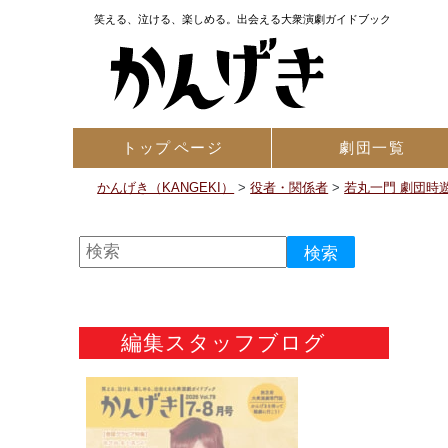
笑える、泣ける、楽しめる。出会える大衆演劇ガイドブック
トップ
ページ
劇団一覧
かんげき（KANGEKI）
>
役者・関係者
>
若丸一門 劇団時
編集スタッフブログ