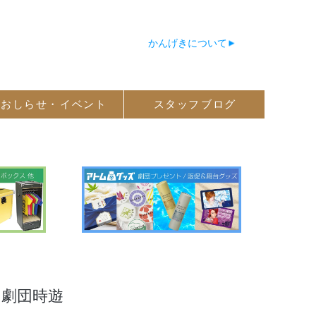
かんげきについて
おしらせ・
イベント
スタッフ
ブログ
 劇団時遊