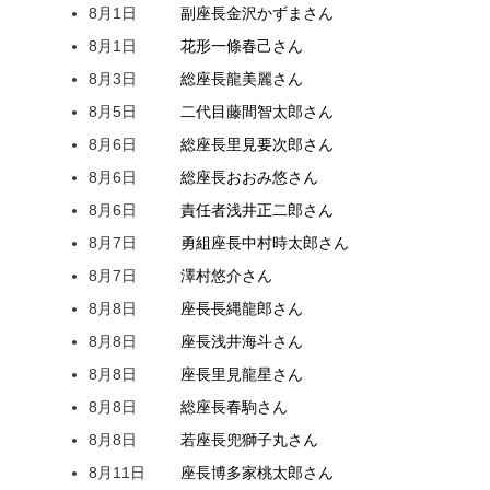
8月1日
副座長
金沢
かずま
さん
8月1日
花形
一條
春己
さん
8月3日
総座長
龍
美麗
さん
8月5日
二代目
藤間
智太郎
さん
8月6日
総座長
里見
要次郎
さん
8月6日
総座長
おおみ
悠
さん
8月6日
責任者
浅井
正二郎
さん
8月7日
勇組座長
中村
時太郎
さん
8月7日
澤村
悠介
さん
8月8日
座長
長縄
龍郎
さん
8月8日
座長
浅井
海斗
さん
8月8日
座長
里見
龍星
さん
8月8日
総座長
春駒
さん
8月8日
若座長
兜
獅子丸
さん
8月11日
座長
博多家
桃太郎
さん