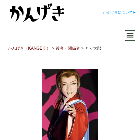
かんげきについて
かんげき（KANGEKI）
>
役者・関係者
>
とく太郎