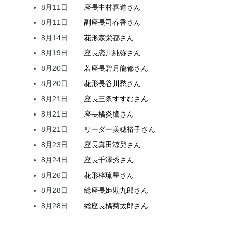
8月11日
座長
中村
喜道
さん
8月11日
副座長
司
春香
さん
8月14日
花形
森
栄都
さん
8月19日
座長
恋川
純弥
さん
8月20日
若座長
碧月
龍都
さん
8月20日
花形
長谷川
愁
さん
8月21日
座長
三条
すすむ
さん
8月21日
座長
橘
炎鷹
さん
8月21日
リーダー
美穂
裕子
さん
8月23日
座長
真田
涼兒
さん
8月24日
座長
千澤
秀
さん
8月26日
花形
梓
琉星
さん
8月28日
総座長
姫
勘九郎
さん
8月28日
総座長
橘
菊太郎
さん