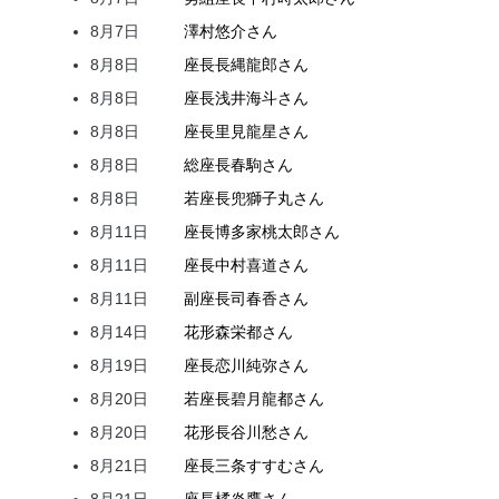
8月7日
澤村
悠介
さん
8月8日
座長
長縄
龍郎
さん
8月8日
座長
浅井
海斗
さん
8月8日
座長
里見
龍星
さん
8月8日
総座長
春駒
さん
8月8日
若座長
兜
獅子丸
さん
8月11日
座長
博多家
桃太郎
さん
8月11日
座長
中村
喜道
さん
8月11日
副座長
司
春香
さん
8月14日
花形
森
栄都
さん
8月19日
座長
恋川
純弥
さん
8月20日
若座長
碧月
龍都
さん
8月20日
花形
長谷川
愁
さん
8月21日
座長
三条
すすむ
さん
8月21日
座長
橘
炎鷹
さん