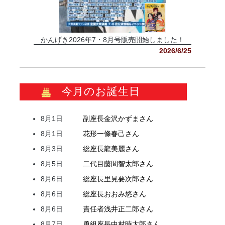
かんげき2026年7・8月号販売開始しました！
2026/6/25
今月のお誕生日
8月1日
副座長
金沢
かずま
さん
8月1日
花形
一條
春己
さん
8月3日
総座長
龍
美麗
さん
8月5日
二代目
藤間
智太郎
さん
8月6日
総座長
里見
要次郎
さん
8月6日
総座長
おおみ
悠
さん
8月6日
責任者
浅井
正二郎
さん
8月7日
勇組座長
中村
時太郎
さん