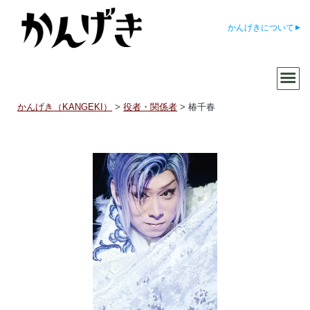
かんげきについて
かんげき（KANGEKI）
>
役者・関係者
>
椿千春