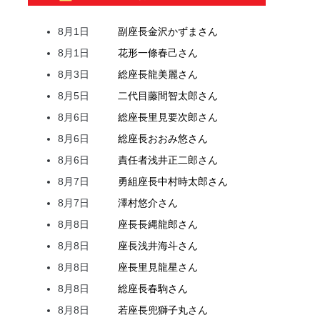
8月1日
副座長
金沢
かずま
さん
8月1日
花形
一條
春己
さん
8月3日
総座長
龍
美麗
さん
8月5日
二代目
藤間
智太郎
さん
8月6日
総座長
里見
要次郎
さん
8月6日
総座長
おおみ
悠
さん
8月6日
責任者
浅井
正二郎
さん
8月7日
勇組座長
中村
時太郎
さん
8月7日
澤村
悠介
さん
8月8日
座長
長縄
龍郎
さん
8月8日
座長
浅井
海斗
さん
8月8日
座長
里見
龍星
さん
8月8日
総座長
春駒
さん
8月8日
若座長
兜
獅子丸
さん