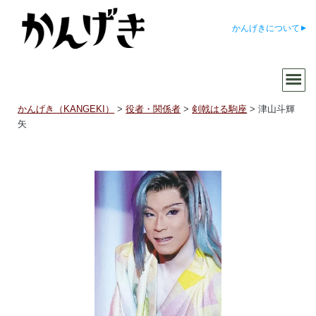
かんげきについて
かんげき（KANGEKI）
>
役者・関係者
>
剣戟はる駒座
>
津山斗輝
矢