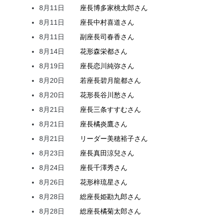
8月11日
座長
博多家
桃太郎
さん
8月11日
座長
中村
喜道
さん
8月11日
副座長
司
春香
さん
8月14日
花形
森
栄都
さん
8月19日
座長
恋川
純弥
さん
8月20日
若座長
碧月
龍都
さん
8月20日
花形
長谷川
愁
さん
8月21日
座長
三条
すすむ
さん
8月21日
座長
橘
炎鷹
さん
8月21日
リーダー
美穂
裕子
さん
8月23日
座長
真田
涼兒
さん
8月24日
座長
千澤
秀
さん
8月26日
花形
梓
琉星
さん
8月28日
総座長
姫
勘九郎
さん
8月28日
総座長
橘
菊太郎
さん