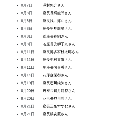
8月7日
澤村
悠介
さん
8月8日
座長
長縄
龍郎
さん
8月8日
座長
浅井
海斗
さん
8月8日
座長
里見
龍星
さん
8月8日
総座長
春駒
さん
8月8日
若座長
兜
獅子丸
さん
8月11日
座長
博多家
桃太郎
さん
8月11日
座長
中村
喜道
さん
8月11日
副座長
司
春香
さん
8月14日
花形
森
栄都
さん
8月19日
座長
恋川
純弥
さん
8月20日
若座長
碧月
龍都
さん
8月20日
花形
長谷川
愁
さん
8月21日
座長
三条
すすむ
さん
8月21日
座長
橘
炎鷹
さん