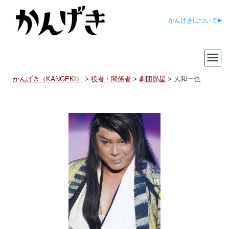
かんげきについて
かんげき（KANGEKI）
>
役者・関係者
>
劇団昴星
>
大和一也