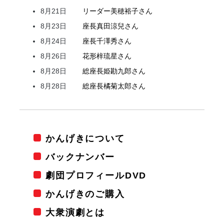
8月21日
リーダー
美穂
裕子
さん
8月23日
座長
真田
涼兒
さん
8月24日
座長
千澤
秀
さん
8月26日
花形
梓
琉星
さん
8月28日
総座長
姫
勘九郎
さん
8月28日
総座長
橘
菊太郎
さん
かんげきについて
バックナンバー
劇団プロフィールDVD
かんげきのご購入
大衆演劇とは