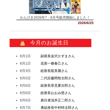
かんげき2026年7・8月号販売開始しました！
2026/6/25
今月のお誕生日
8月1日
副座長
金沢
かずま
さん
8月1日
花形
一條
春己
さん
8月3日
総座長
龍
美麗
さん
8月5日
二代目
藤間
智太郎
さん
8月6日
総座長
里見
要次郎
さん
8月6日
総座長
おおみ
悠
さん
8月6日
責任者
浅井
正二郎
さん
8月7日
勇組座長
中村
時太郎
さん