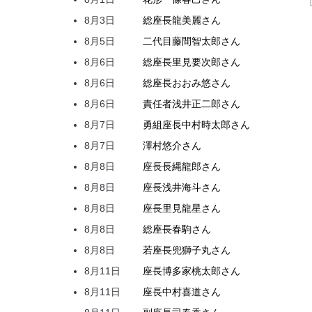
8月3日
総座長
龍
美麗
さん
8月5日
二代目
藤間
智太郎
さん
8月6日
総座長
里見
要次郎
さん
8月6日
総座長
おおみ
悠
さん
8月6日
責任者
浅井
正二郎
さん
8月7日
勇組座長
中村
時太郎
さん
8月7日
澤村
悠介
さん
8月8日
座長
長縄
龍郎
さん
8月8日
座長
浅井
海斗
さん
8月8日
座長
里見
龍星
さん
8月8日
総座長
春駒
さん
8月8日
若座長
兜
獅子丸
さん
8月11日
座長
博多家
桃太郎
さん
8月11日
座長
中村
喜道
さん