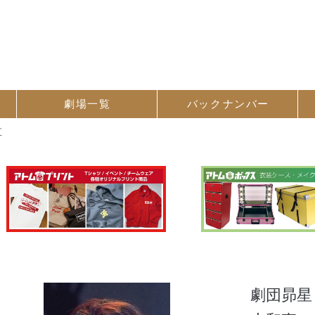
劇場一覧
バック
ナンバー
直
劇団昴星