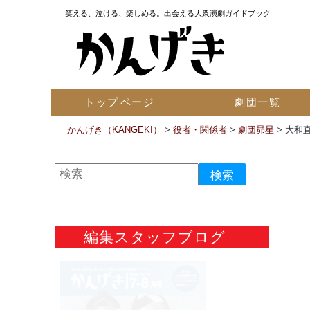
笑える、泣ける、楽しめる。出会える大衆演劇ガイドブック
トップ
ページ
劇団一覧
かんげき（KANGEKI）
>
役者・関係者
>
劇団昴星
>
大和
編集スタッフブログ