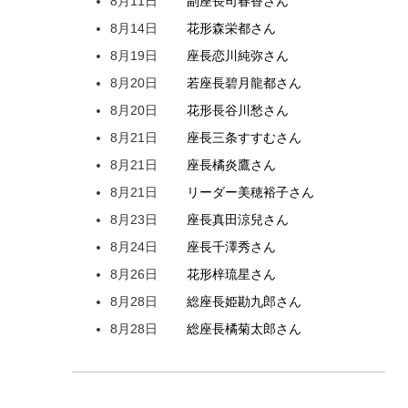
8月11日
副座長
司
春香
さん
8月14日
花形
森
栄都
さん
8月19日
座長
恋川
純弥
さん
8月20日
若座長
碧月
龍都
さん
8月20日
花形
長谷川
愁
さん
8月21日
座長
三条
すすむ
さん
8月21日
座長
橘
炎鷹
さん
8月21日
リーダー
美穂
裕子
さん
8月23日
座長
真田
涼兒
さん
8月24日
座長
千澤
秀
さん
8月26日
花形
梓
琉星
さん
8月28日
総座長
姫
勘九郎
さん
8月28日
総座長
橘
菊太郎
さん