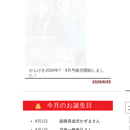
かんげき2026年7・8月号販売開始しまし
た！
2026/6/25
今月のお誕生日
8月1日
副座長
金沢
かずま
さん
8月1日
花形
一條
春己
さん