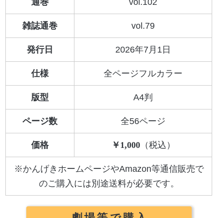
通巻
vol.102
雑誌通巻
vol.79
発行日
2026年7月1日
仕様
全ページフルカラー
版型
A4判
ページ数
全56ページ
価格
1,000
※かんげきホームページやAmazon等通信販売で
のご購入には別途送料が必要です。
劇場等で購入