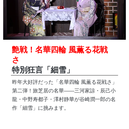
艶戦！名華四輪 風薫る花戦
さ
特別狂言「細雪」
昨年大好評だった「名華四輪 風薫る花戦さ」
第二弾！旅芝居の名華――三河家諒・辰己小
龍・中野寿都子・澤村静華が谷崎潤一郎の名
作「細雪」に挑みます。