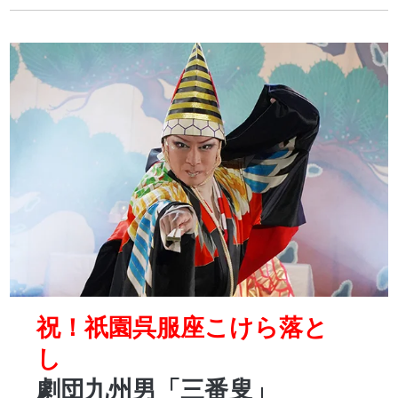
祝！
祇
園呉服座こけら落と
し
劇団九州男「三番叟」