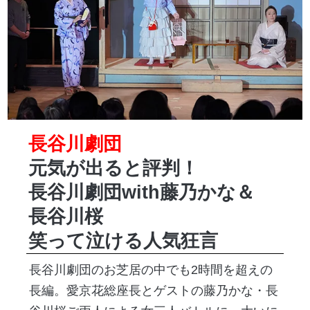
長谷川劇団
元気が出ると評判！
長谷川劇団with藤乃かな＆
長谷川桜
笑って泣ける人気狂言
長谷川劇団のお芝居の中でも2時間を超えの
長編。愛京花総座長とゲストの藤乃かな・長