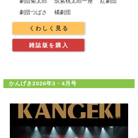
劇団菊太郎
筑紫桃太郎一座
紅劇団
劇団つばさ
橘劇団
くわしく見る
雑誌版を購入
かんげき2026年3・4月号