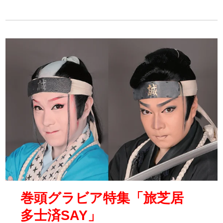
巻頭グラビア特集「旅芝居
多士済SAY」