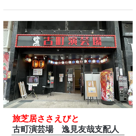
旅芝居ささえびと
古町演芸場 逸見友哉支配人