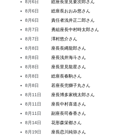
8月6日
総座長
里見
要次郎
さん
8月6日
総座長
おおみ
悠
さん
8月6日
責任者
浅井
正二郎
さん
8月7日
勇組座長
中村
時太郎
さん
8月7日
澤村
悠介
さん
8月8日
座長
長縄
龍郎
さん
8月8日
座長
浅井
海斗
さん
8月8日
座長
里見
龍星
さん
8月8日
総座長
春駒
さん
8月8日
若座長
兜
獅子丸
さん
8月11日
座長
博多家
桃太郎
さん
8月11日
座長
中村
喜道
さん
8月11日
副座長
司
春香
さん
8月14日
花形
森
栄都
さん
8月19日
座長
恋川
純弥
さん