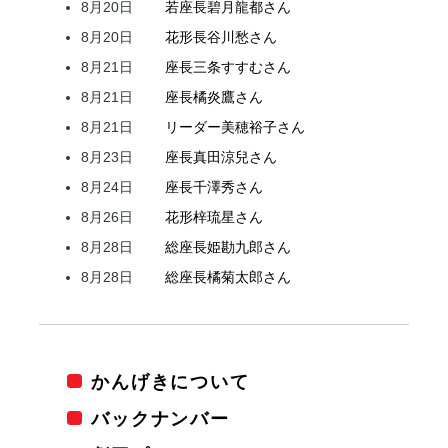
8月20日
若座長
碧月
龍都
さん
8月20日
花形
長谷川
愁
さん
8月21日
座長
三条
すすむ
さん
8月21日
座長
橘
炎鷹
さん
8月21日
リーダー
美穂
裕子
さん
8月23日
座長
真田
涼兒
さん
8月24日
座長
千澤
秀
さん
8月26日
花形
梓
琉星
さん
8月28日
総座長
姫
勘九郎
さん
8月28日
総座長
橘
菊太郎
さん
かんげきについて
バックナンバー