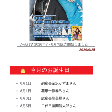
かんげき2026年7・8月号販売開始しました！
2026/6/25
今月のお誕生日
8月1日
副座長
金沢
かずま
さん
8月1日
花形
一條
春己
さん
8月3日
総座長
龍
美麗
さん
8月5日
二代目
藤間
智太郎
さん