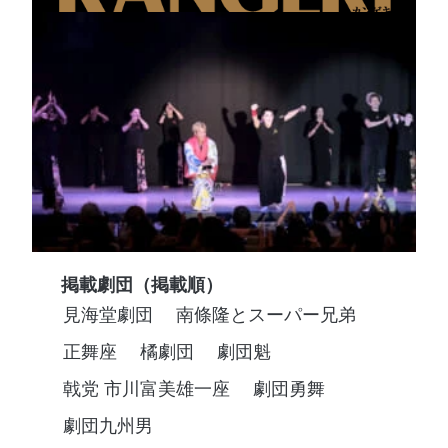
掲載劇団（掲載順）
見海堂劇団
南條隆とスーパー兄弟
正舞座
橘劇団
劇団魁
戟党 市川富美雄一座
劇団勇舞
劇団九州男