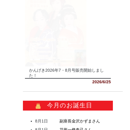
かんげき2026年7・8月号販売開始しまし
た！
2026/6/25
今月のお誕生日
8月1日
副座長
金沢
かずま
さん
8月1日
花形
一條
春己
さん