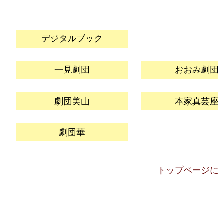
デジタルブック
一見劇団
おおみ劇
劇団美山
本家真芸
劇団華
トップページ