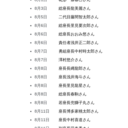
8月3日
総座長
龍
美麗
さん
8月5日
二代目
藤間
智太郎
さん
8月6日
総座長
里見
要次郎
さん
8月6日
総座長
おおみ
悠
さん
8月6日
責任者
浅井
正二郎
さん
8月7日
勇組座長
中村
時太郎
さん
8月7日
澤村
悠介
さん
8月8日
座長
長縄
龍郎
さん
8月8日
座長
浅井
海斗
さん
8月8日
座長
里見
龍星
さん
8月8日
総座長
春駒
さん
8月8日
若座長
兜
獅子丸
さん
8月11日
座長
博多家
桃太郎
さん
8月11日
座長
中村
喜道
さん