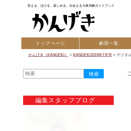
笑える、泣ける、楽しめる。出会える大衆演劇ガイドブック
トップ
ページ
劇団一覧
かんげき（KANGEKI）
>
KANGEKI2019年7月号
>
デジタル
編集スタッフブログ