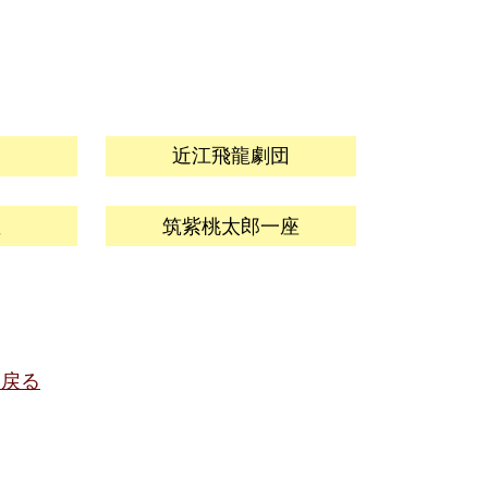
団
近江飛龍劇団
座
筑紫桃太郎一座
に戻る