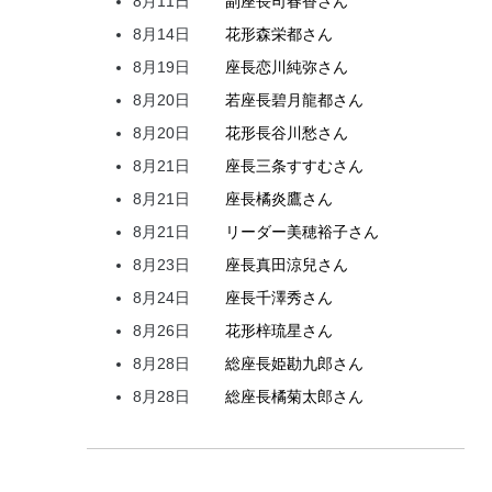
8月11日
副座長
司
春香
さん
8月14日
花形
森
栄都
さん
8月19日
座長
恋川
純弥
さん
8月20日
若座長
碧月
龍都
さん
8月20日
花形
長谷川
愁
さん
8月21日
座長
三条
すすむ
さん
8月21日
座長
橘
炎鷹
さん
8月21日
リーダー
美穂
裕子
さん
8月23日
座長
真田
涼兒
さん
8月24日
座長
千澤
秀
さん
8月26日
花形
梓
琉星
さん
8月28日
総座長
姫
勘九郎
さん
8月28日
総座長
橘
菊太郎
さん