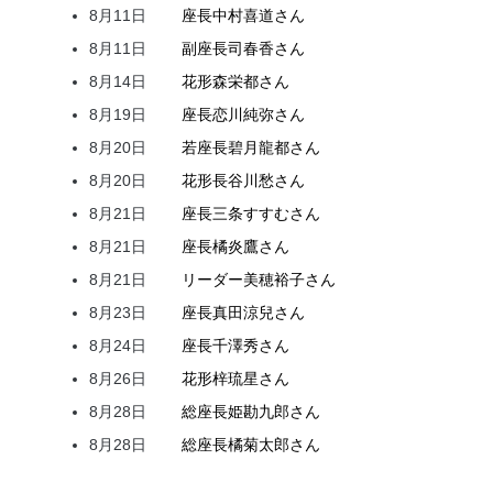
8月11日
座長
中村
喜道
さん
8月11日
副座長
司
春香
さん
8月14日
花形
森
栄都
さん
8月19日
座長
恋川
純弥
さん
8月20日
若座長
碧月
龍都
さん
8月20日
花形
長谷川
愁
さん
8月21日
座長
三条
すすむ
さん
8月21日
座長
橘
炎鷹
さん
8月21日
リーダー
美穂
裕子
さん
8月23日
座長
真田
涼兒
さん
8月24日
座長
千澤
秀
さん
8月26日
花形
梓
琉星
さん
8月28日
総座長
姫
勘九郎
さん
8月28日
総座長
橘
菊太郎
さん