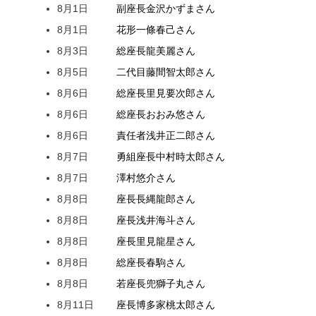
8月1日
副座長
金沢
かずま
さん
8月1日
花形
一條
春己
さん
8月3日
総座長
龍
美麗
さん
8月5日
二代目
藤間
智太郎
さん
8月6日
総座長
里見
要次郎
さん
8月6日
総座長
おおみ
悠
さん
8月6日
責任者
浅井
正二郎
さん
8月7日
勇組座長
中村
時太郎
さん
8月7日
澤村
悠介
さん
8月8日
座長
長縄
龍郎
さん
8月8日
座長
浅井
海斗
さん
8月8日
座長
里見
龍星
さん
8月8日
総座長
春駒
さん
8月8日
若座長
兜
獅子丸
さん
8月11日
座長
博多家
桃太郎
さん