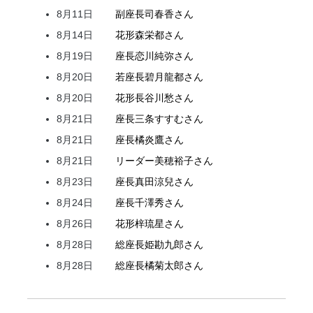
8月11日
副座長
司
春香
さん
8月14日
花形
森
栄都
さん
8月19日
座長
恋川
純弥
さん
8月20日
若座長
碧月
龍都
さん
8月20日
花形
長谷川
愁
さん
8月21日
座長
三条
すすむ
さん
8月21日
座長
橘
炎鷹
さん
8月21日
リーダー
美穂
裕子
さん
8月23日
座長
真田
涼兒
さん
8月24日
座長
千澤
秀
さん
8月26日
花形
梓
琉星
さん
8月28日
総座長
姫
勘九郎
さん
8月28日
総座長
橘
菊太郎
さん