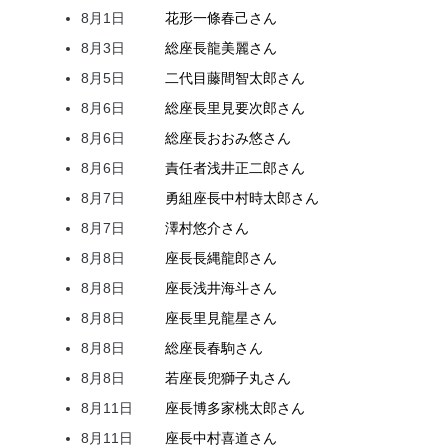
8月1日
花形
一條
春己
さん
8月3日
総座長
龍
美麗
さん
8月5日
二代目
藤間
智太郎
さん
8月6日
総座長
里見
要次郎
さん
8月6日
総座長
おおみ
悠
さん
8月6日
責任者
浅井
正二郎
さん
8月7日
勇組座長
中村
時太郎
さん
8月7日
澤村
悠介
さん
8月8日
座長
長縄
龍郎
さん
8月8日
座長
浅井
海斗
さん
8月8日
座長
里見
龍星
さん
8月8日
総座長
春駒
さん
8月8日
若座長
兜
獅子丸
さん
8月11日
座長
博多家
桃太郎
さん
8月11日
座長
中村
喜道
さん