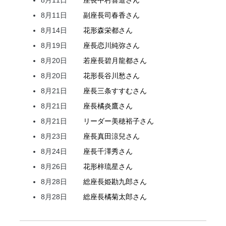
8月11日
座長
中村
喜道
さん
8月11日
副座長
司
春香
さん
8月14日
花形
森
栄都
さん
8月19日
座長
恋川
純弥
さん
8月20日
若座長
碧月
龍都
さん
8月20日
花形
長谷川
愁
さん
8月21日
座長
三条
すすむ
さん
8月21日
座長
橘
炎鷹
さん
8月21日
リーダー
美穂
裕子
さん
8月23日
座長
真田
涼兒
さん
8月24日
座長
千澤
秀
さん
8月26日
花形
梓
琉星
さん
8月28日
総座長
姫
勘九郎
さん
8月28日
総座長
橘
菊太郎
さん