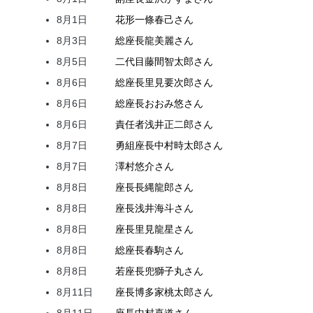
8月1日
花形
一條
春己
さん
8月3日
総座長
龍
美麗
さん
8月5日
二代目
藤間
智太郎
さん
8月6日
総座長
里見
要次郎
さん
8月6日
総座長
おおみ
悠
さん
8月6日
責任者
浅井
正二郎
さん
8月7日
勇組座長
中村
時太郎
さん
8月7日
澤村
悠介
さん
8月8日
座長
長縄
龍郎
さん
8月8日
座長
浅井
海斗
さん
8月8日
座長
里見
龍星
さん
8月8日
総座長
春駒
さん
8月8日
若座長
兜
獅子丸
さん
8月11日
座長
博多家
桃太郎
さん