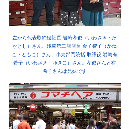
左から代表取締役社長 岩崎孝俊（いわさき・た
かとし）さん、浅草第二店店長 金子智子（かね
こ・ともこ）さん、小売部門統括 取締役 岩崎有
希子（いわさき・ゆきこ）さん。孝俊さんと有
希子さんは兄妹です