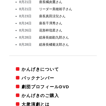
8月21日
座長
橘
炎鷹
さん
8月21日
リーダー
美穂
裕子
さん
8月23日
座長
真田
涼兒
さん
8月24日
座長
千澤
秀
さん
8月26日
花形
梓
琉星
さん
8月28日
総座長
姫
勘九郎
さん
8月28日
総座長
橘
菊太郎
さん
かんげきについて
バックナンバー
劇団プロフィールDVD
かんげきのご購入
大衆演劇とは