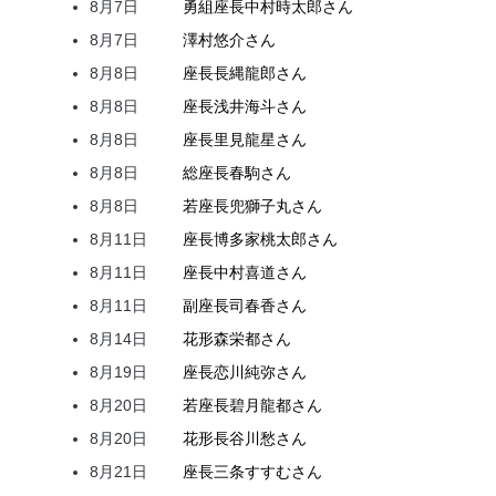
8月7日
勇組座長
中村
時太郎
さん
8月7日
澤村
悠介
さん
8月8日
座長
長縄
龍郎
さん
8月8日
座長
浅井
海斗
さん
8月8日
座長
里見
龍星
さん
8月8日
総座長
春駒
さん
8月8日
若座長
兜
獅子丸
さん
8月11日
座長
博多家
桃太郎
さん
8月11日
座長
中村
喜道
さん
8月11日
副座長
司
春香
さん
8月14日
花形
森
栄都
さん
8月19日
座長
恋川
純弥
さん
8月20日
若座長
碧月
龍都
さん
8月20日
花形
長谷川
愁
さん
8月21日
座長
三条
すすむ
さん