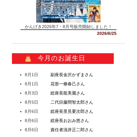
かんげき2026年7・8月号販売開始しました！
2026/6/25
今月のお誕生日
8月1日
副座長
金沢
かずま
さん
8月1日
花形
一條
春己
さん
8月3日
総座長
龍
美麗
さん
8月5日
二代目
藤間
智太郎
さん
8月6日
総座長
里見
要次郎
さん
8月6日
総座長
おおみ
悠
さん
8月6日
責任者
浅井
正二郎
さん