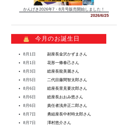
かんげき2026年7・8月号販売開始しました！
2026/6/25
今月のお誕生日
8月1日
副座長
金沢
かずま
さん
8月1日
花形
一條
春己
さん
8月3日
総座長
龍
美麗
さん
8月5日
二代目
藤間
智太郎
さん
8月6日
総座長
里見
要次郎
さん
8月6日
総座長
おおみ
悠
さん
8月6日
責任者
浅井
正二郎
さん
8月7日
勇組座長
中村
時太郎
さん
8月7日
澤村
悠介
さん