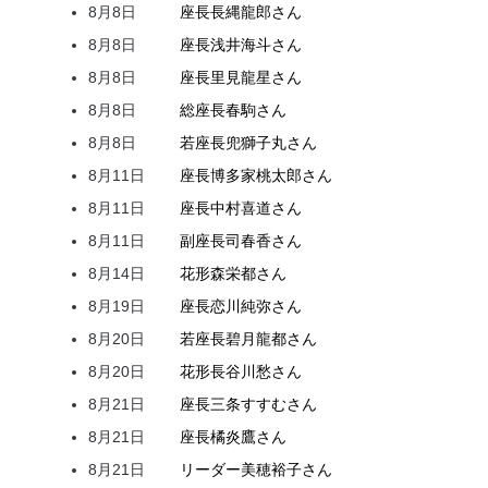
8月8日
座長
長縄
龍郎
さん
8月8日
座長
浅井
海斗
さん
8月8日
座長
里見
龍星
さん
8月8日
総座長
春駒
さん
8月8日
若座長
兜
獅子丸
さん
8月11日
座長
博多家
桃太郎
さん
8月11日
座長
中村
喜道
さん
8月11日
副座長
司
春香
さん
8月14日
花形
森
栄都
さん
8月19日
座長
恋川
純弥
さん
8月20日
若座長
碧月
龍都
さん
8月20日
花形
長谷川
愁
さん
8月21日
座長
三条
すすむ
さん
8月21日
座長
橘
炎鷹
さん
8月21日
リーダー
美穂
裕子
さん