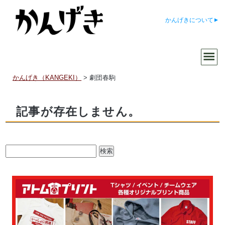
かんげきについて
かんげき（KANGEKI）
>
劇団春駒
記事が存在しません。
検
索: