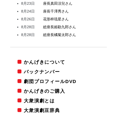
8月23日
座長
真田
涼兒
さん
8月24日
座長
千澤
秀
さん
8月26日
花形
梓
琉星
さん
8月28日
総座長
姫
勘九郎
さん
8月28日
総座長
橘
菊太郎
さん
かんげきについて
バックナンバー
劇団プロフィールDVD
かんげきのご購入
大衆演劇とは
大衆演劇豆辞典