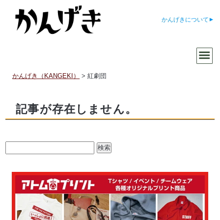
かんげきについて
かんげき（KANGEKI）
>
紅劇団
記事が存在しません。
検
索: