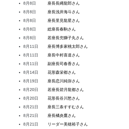
8月8日
座長
長縄
龍郎
さん
8月8日
座長
浅井
海斗
さん
8月8日
座長
里見
龍星
さん
8月8日
総座長
春駒
さん
8月8日
若座長
兜
獅子丸
さん
8月11日
座長
博多家
桃太郎
さん
8月11日
座長
中村
喜道
さん
8月11日
副座長
司
春香
さん
8月14日
花形
森
栄都
さん
8月19日
座長
恋川
純弥
さん
8月20日
若座長
碧月
龍都
さん
8月20日
花形
長谷川
愁
さん
8月21日
座長
三条
すすむ
さん
8月21日
座長
橘
炎鷹
さん
8月21日
リーダー
美穂
裕子
さん