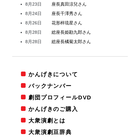
8月23日
座長
真田
涼兒
さん
8月24日
座長
千澤
秀
さん
8月26日
花形
梓
琉星
さん
8月28日
総座長
姫
勘九郎
さん
8月28日
総座長
橘
菊太郎
さん
かんげきについて
バックナンバー
劇団プロフィールDVD
かんげきのご購入
大衆演劇とは
大衆演劇豆辞典