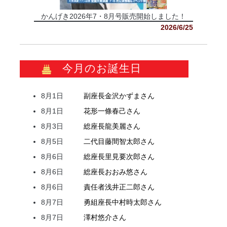
かんげき2026年7・8月号販売開始しました！
2026/6/25
今月のお誕生日
8月1日
副座長
金沢
かずま
さん
8月1日
花形
一條
春己
さん
8月3日
総座長
龍
美麗
さん
8月5日
二代目
藤間
智太郎
さん
8月6日
総座長
里見
要次郎
さん
8月6日
総座長
おおみ
悠
さん
8月6日
責任者
浅井
正二郎
さん
8月7日
勇組座長
中村
時太郎
さん
8月7日
澤村
悠介
さん