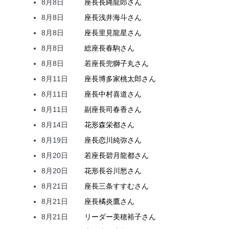
8月8日
座長
長縄
龍郎
さん
8月8日
座長
浅井
海斗
さん
8月8日
座長
里見
龍星
さん
8月8日
総座長
春駒
さん
8月8日
若座長
兜
獅子丸
さん
8月11日
座長
博多家
桃太郎
さん
8月11日
座長
中村
喜道
さん
8月11日
副座長
司
春香
さん
8月14日
花形
森
栄都
さん
8月19日
座長
恋川
純弥
さん
8月20日
若座長
碧月
龍都
さん
8月20日
花形
長谷川
愁
さん
8月21日
座長
三条
すすむ
さん
8月21日
座長
橘
炎鷹
さん
8月21日
リーダー
美穂
裕子
さん