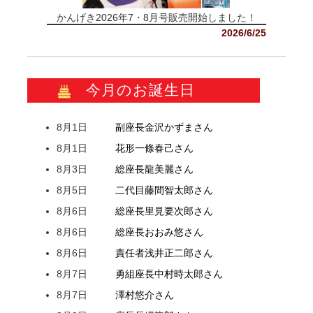
かんげき2026年7・8月号販売開始しました！
2026/6/25
今月のお誕生日
8月1日
副座長
金沢
かずま
さん
8月1日
花形
一條
春己
さん
8月3日
総座長
龍
美麗
さん
8月5日
二代目
藤間
智太郎
さん
8月6日
総座長
里見
要次郎
さん
8月6日
総座長
おおみ
悠
さん
8月6日
責任者
浅井
正二郎
さん
8月7日
勇組座長
中村
時太郎
さん
8月7日
澤村
悠介
さん