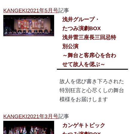
KANGEKI2021年5月号
記事
浅井グループ・
たつみ演劇BOX
浅井雷三座長三回忌特
別公演
～舞台と客席心を合わ
せて故人を偲ぶ～
故人を偲び書き下ろされた
特別狂言と心尽くしの舞台
模様をお届けします
KANGEKI2021年3月号
記事
カンゲキトピック