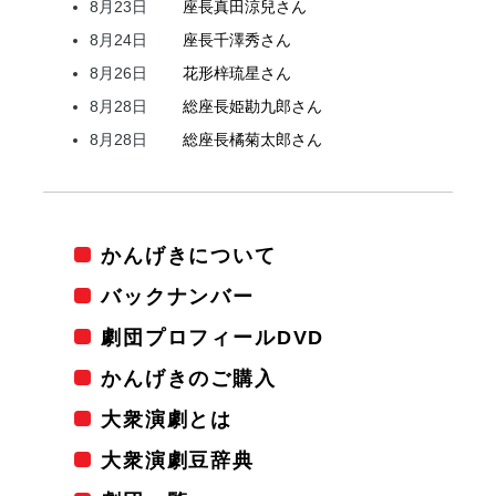
8月23日
座長
真田
涼兒
さん
8月24日
座長
千澤
秀
さん
8月26日
花形
梓
琉星
さん
8月28日
総座長
姫
勘九郎
さん
8月28日
総座長
橘
菊太郎
さん
かんげきについて
バックナンバー
劇団プロフィールDVD
かんげきのご購入
大衆演劇とは
大衆演劇豆辞典