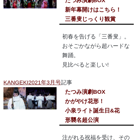
たつみ演劇BOX
新年幕開けはこちら！
三番叟じっくり観賞
初春を告げる「三番叟」。
おそごかながら超ハードな
舞踊。
見比べると楽しい!
KANGEKI2021年3月号
記事
たつみ演劇BOX
かがやけ花形！
小泉ライト誕生日&花
形襲名超公演
注がれる祝福を受け、その