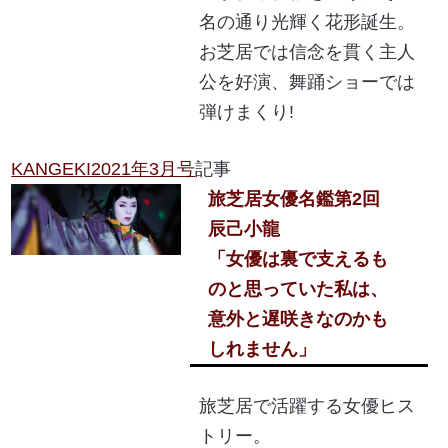
名の通り光輝く花形誕生。
お芝居では信念を貫く主人
公を好演、舞踊ショーでは
弾けまくり!
KANGEKI2021年3月号
記事
旅芝居女優名鑑
第2回
辰己小龍
「女優は裏で支えるも
のと思っていた私は、
意外と遅咲きなのかも
しれません」
旅芝居で活躍する女優ヒス
トリー。