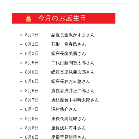
今月のお誕生日
8月1日
副座長
金沢
かずま
さん
8月1日
花形
一條
春己
さん
8月3日
総座長
龍
美麗
さん
8月5日
二代目
藤間
智太郎
さん
8月6日
総座長
里見
要次郎
さん
8月6日
総座長
おおみ
悠
さん
8月6日
責任者
浅井
正二郎
さん
8月7日
勇組座長
中村
時太郎
さん
8月7日
澤村
悠介
さん
8月8日
座長
長縄
龍郎
さん
8月8日
座長
浅井
海斗
さん
8月8日
座長
里見
龍星
さん