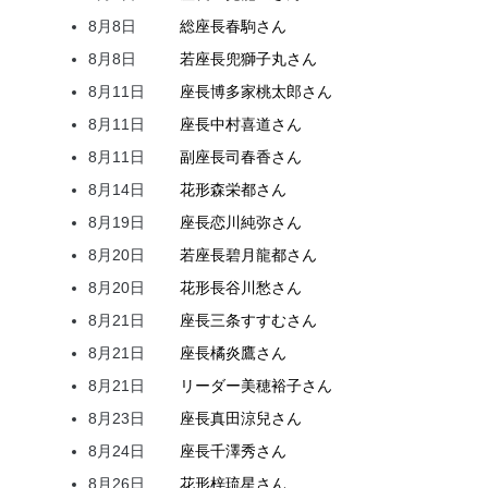
8月8日
総座長
春駒
さん
8月8日
若座長
兜
獅子丸
さん
8月11日
座長
博多家
桃太郎
さん
8月11日
座長
中村
喜道
さん
8月11日
副座長
司
春香
さん
8月14日
花形
森
栄都
さん
8月19日
座長
恋川
純弥
さん
8月20日
若座長
碧月
龍都
さん
8月20日
花形
長谷川
愁
さん
8月21日
座長
三条
すすむ
さん
8月21日
座長
橘
炎鷹
さん
8月21日
リーダー
美穂
裕子
さん
8月23日
座長
真田
涼兒
さん
8月24日
座長
千澤
秀
さん
8月26日
花形
梓
琉星
さん