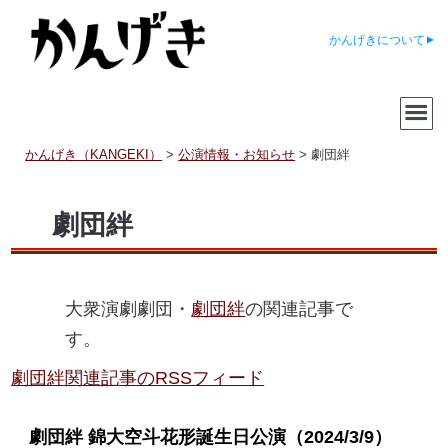
かんげきについて
かんげき（KANGEKI）
>
公演情報・お知らせ
>
劇団絆
劇団絆
大衆演劇劇団・
劇団絆
の関連記事で
す。
劇団絆関連記事のRSSフィード
劇団絆 錦大空斗花形誕生日公演
（2024/3/9）