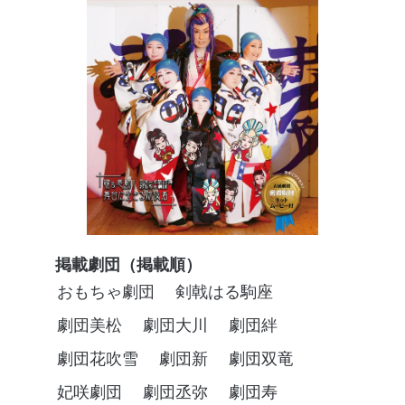
掲載劇団（掲載順）
おもちゃ劇団
剣戟はる駒座
劇団美松
劇団大川
劇団絆
劇団花吹雪
劇団新
劇団双竜
妃咲劇団
劇団丞弥
劇団寿