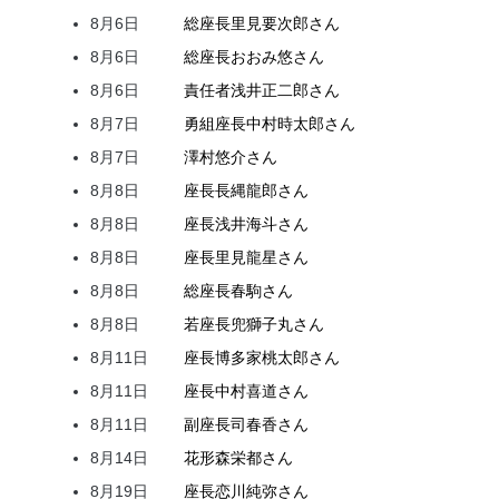
8月6日
総座長
里見
要次郎
さん
8月6日
総座長
おおみ
悠
さん
8月6日
責任者
浅井
正二郎
さん
8月7日
勇組座長
中村
時太郎
さん
8月7日
澤村
悠介
さん
8月8日
座長
長縄
龍郎
さん
8月8日
座長
浅井
海斗
さん
8月8日
座長
里見
龍星
さん
8月8日
総座長
春駒
さん
8月8日
若座長
兜
獅子丸
さん
8月11日
座長
博多家
桃太郎
さん
8月11日
座長
中村
喜道
さん
8月11日
副座長
司
春香
さん
8月14日
花形
森
栄都
さん
8月19日
座長
恋川
純弥
さん