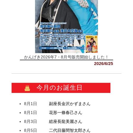
かんげき2026年7・8月号販売開始しました！
2026/6/25
今月のお誕生日
8月1日
副座長
金沢
かずま
さん
8月1日
花形
一條
春己
さん
8月3日
総座長
龍
美麗
さん
8月5日
二代目
藤間
智太郎
さん