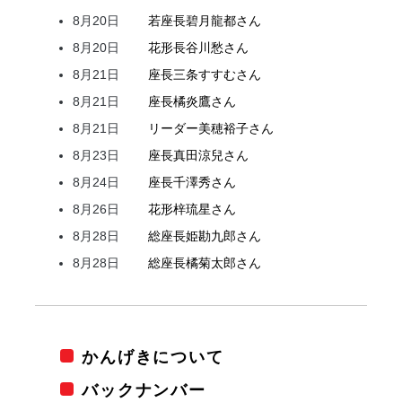
8月20日
若座長
碧月
龍都
さん
8月20日
花形
長谷川
愁
さん
8月21日
座長
三条
すすむ
さん
8月21日
座長
橘
炎鷹
さん
8月21日
リーダー
美穂
裕子
さん
8月23日
座長
真田
涼兒
さん
8月24日
座長
千澤
秀
さん
8月26日
花形
梓
琉星
さん
8月28日
総座長
姫
勘九郎
さん
8月28日
総座長
橘
菊太郎
さん
かんげきについて
バックナンバー