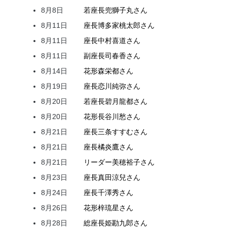
8月8日
若座長
兜
獅子丸
さん
8月11日
座長
博多家
桃太郎
さん
8月11日
座長
中村
喜道
さん
8月11日
副座長
司
春香
さん
8月14日
花形
森
栄都
さん
8月19日
座長
恋川
純弥
さん
8月20日
若座長
碧月
龍都
さん
8月20日
花形
長谷川
愁
さん
8月21日
座長
三条
すすむ
さん
8月21日
座長
橘
炎鷹
さん
8月21日
リーダー
美穂
裕子
さん
8月23日
座長
真田
涼兒
さん
8月24日
座長
千澤
秀
さん
8月26日
花形
梓
琉星
さん
8月28日
総座長
姫
勘九郎
さん