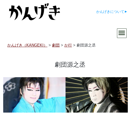
かんげきについて
かんげき（KANGEKI）
>
劇団
>
か行
>
劇団源之丞
劇団源之丞