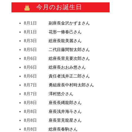
今月のお誕生日
8月1日
副座長
金沢
かずま
さん
8月1日
花形
一條
春己
さん
8月3日
総座長
龍
美麗
さん
8月5日
二代目
藤間
智太郎
さん
8月6日
総座長
里見
要次郎
さん
8月6日
総座長
おおみ
悠
さん
8月6日
責任者
浅井
正二郎
さん
8月7日
勇組座長
中村
時太郎
さん
8月7日
澤村
悠介
さん
8月8日
座長
長縄
龍郎
さん
8月8日
座長
浅井
海斗
さん
8月8日
座長
里見
龍星
さん
8月8日
総座長
春駒
さん