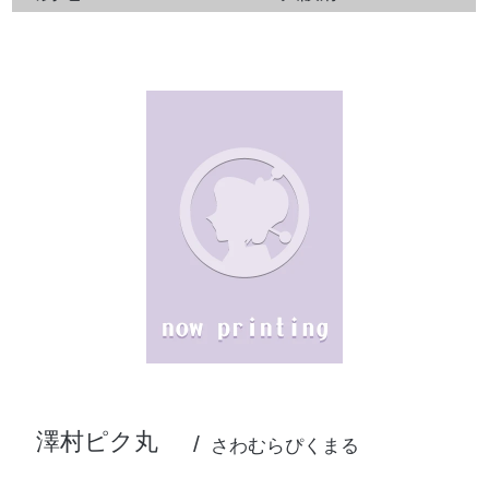
澤村ピク丸
さわむらぴくまる