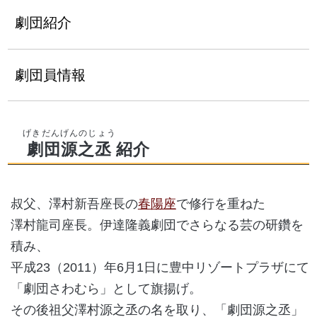
劇団紹介
劇団員情報
劇団源之丞
紹介
叔父、澤村新吾座長の
春陽座
で修行を重ねた
澤村龍司座長。伊達隆義劇団でさらなる芸の研鑽を
積み、
平成23（2011）年6月1日に豊中リゾートプラザにて
「劇団さわむら」として旗揚げ。
その後祖父澤村源之丞の名を取り、「劇団源之丞」