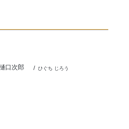
樋口次郎
ひぐち じろう