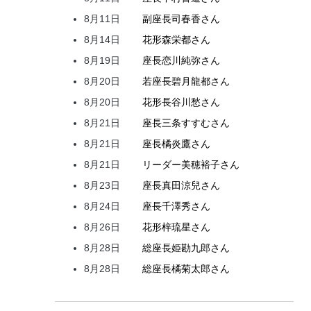
8月11日
副座長
司
春香
さん
8月14日
花形
森
栄都
さん
8月19日
座長
恋川
純弥
さん
8月20日
若座長
碧月
龍都
さん
8月20日
花形
長谷川
愁
さん
8月21日
座長
三条
すすむ
さん
8月21日
座長
橘
炎鷹
さん
8月21日
リーダー
美穂
裕子
さん
8月23日
座長
真田
涼兒
さん
8月24日
座長
千澤
秀
さん
8月26日
花形
梓
琉星
さん
8月28日
総座長
姫
勘九郎
さん
8月28日
総座長
橘
菊太郎
さん