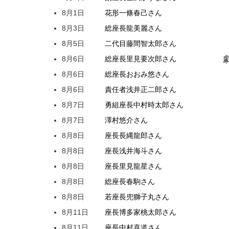
8月1日
花形
一條
春己
さん
8月3日
総座長
龍
美麗
さん
8月5日
二代目
藤間
智太郎
さん
8月6日
総座長
里見
要次郎
さん
8月6日
総座長
おおみ
悠
さん
8月6日
責任者
浅井
正二郎
さん
8月7日
勇組座長
中村
時太郎
さん
8月7日
澤村
悠介
さん
8月8日
座長
長縄
龍郎
さん
8月8日
座長
浅井
海斗
さん
8月8日
座長
里見
龍星
さん
8月8日
総座長
春駒
さん
8月8日
若座長
兜
獅子丸
さん
8月11日
座長
博多家
桃太郎
さん
8月11日
座長
中村
喜道
さん