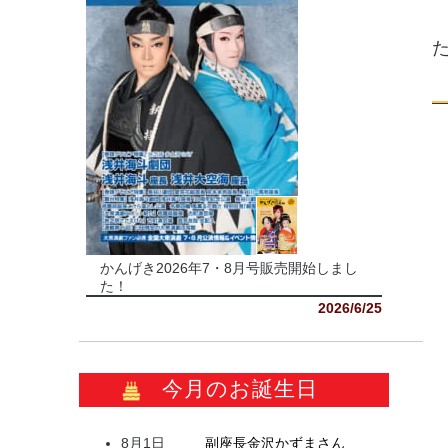
かんげき2026年7・8月号販売開始しまし
た！
2026/6/25
今月のお誕生日
8月1日
副座長
金沢
かずま
さん