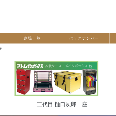
劇場一覧
バック
ナンバー
座
三代目 樋口次郎一座