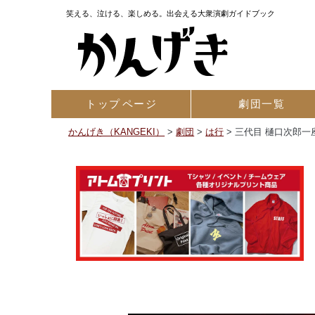
笑える、泣ける、楽しめる。出会える大衆演劇ガイドブック
トップ
ページ
劇団一覧
かんげき（KANGEKI）
>
劇団
>
は行
>
三代目 樋口次郎一